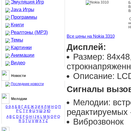
Эмуляция Игр
Б
В
Java Игры
В
Программы
О
н
Книги
Н
Реалтоны (MP3)
Все цены на Nokia 3310
Темы
Дисплей:
Картинки
Размер: 84х48,
Анимации
Видео
строкнапряженн
Описание: LC
Новости
Последние новости
Сигналы вызо
Мелодии
Мелодии: встр
0-9
А
Б
В
Г
Д
Е
Ж
З
И
К
Л
М
Н
О
П
редактируемых -
Р
С
Т
У
Ф
Ц
Ч
Ш
Э
Ю
A
B
C
D
E
F
G
H
I
J
K
L
M
N
O
P
Q
Виброзвонок
R
S
T
U
V
W
X
Y
Z