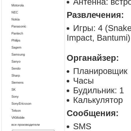
Антенна: встр
Motorola
Развлечения:
NEC
Nokia
Игры: 4 (Snake 
Panasonic
Pantech
Impact, Bantumi)
Philips
Sagem
Samsung
Органайзер:
Sanyo
Планировщик
Sendo
Sharp
Часы
Siemens
Будильник: 1
SK
Sony
Калькулятор
SonyEricsson
Сообщения:
Telson
VKMobile
SMS
все производители