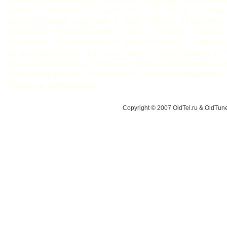
смену полифонии пришли мп3, на смену монохр
пришли много цветные и про старые стандарты
поубивали информацию о них со своих сайтов
временем. Мы возобновили всю потерянную информ
ее в одном месте - на этом сайте! Тут вы найдете с
год выпуска которых 1997 год, увидите какие самые 
выпустила нокия и сониэриксон, вобщем
окунетесь
сотовых телефонов
.
Copyright © 2007 OldTel.ru & OldTu