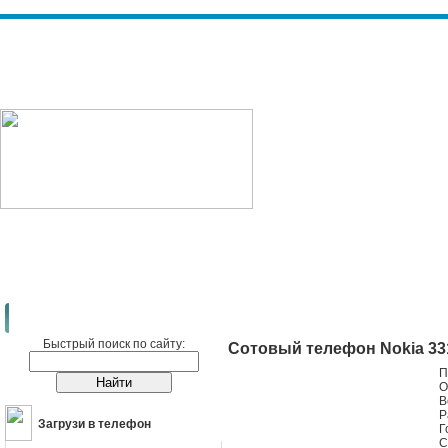
Сотовые телефоны
Nokia
Nokia 3310
Быстрый поиск по сайту:
Сотовый телефон Nokia 33
П
О
В
Р
Загрузи в телефон
Г
С