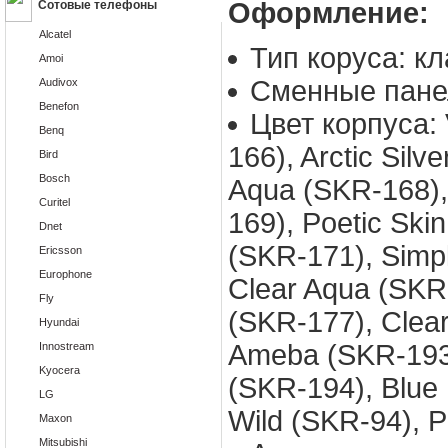
Оформление:
Сотовые телефоны
Alcatel
Тип коруса: к
Amoi
Сменные пане
Audivox
Benefon
Цвет корпуса:
Benq
166), Arctic Silv
Bird
Bosch
Aqua (SKR-168),
Curitel
169), Poetic Ski
Dnet
(SKR-171), Simp
Ericsson
Europhone
Clear Aqua (SKR-
Fly
(SKR-177), Clear
Hyundai
Ameba (SKR-193)
Innostream
Kyocera
(SKR-194), Blue
LG
Wild (SKR-94), P
Maxon
Mitsubishi