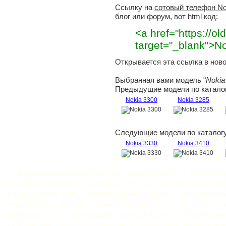
Ссылку на
сотовый телефон No
блог или форум, вот html код:
<a href="https://old
target="_blank">N
Открывается эта ссылка в ново
Выбранная вами модель "
Nokia
Предыдущие модели по каталог
Nokia 3300
Nokia 3285
Следующие модели по каталогу
Nokia 3330
Nokia 3410
Информационный ресурс
ОлдТел.ру
и
ОлдТюн
старым сотовым телефонам, и мелодиям к ним. Х
очень много лет с появлением первых мобильнико
более 15% имеют такие телефоны, а для 5% эт
гордости и настоящий антиквариат повседне
сожалению эти люди остались обделены подобными