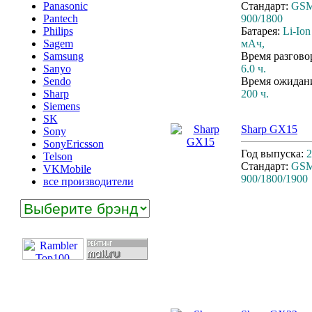
Panasonic
Стандарт:
GS
Pantech
900/1800
Philips
Батарея:
Li-Ion
Sagem
мАч,
Samsung
Время разгово
Sanyo
6.0 ч.
Sendo
Время ожидан
Sharp
200 ч.
Siemens
SK
Sharp GX15
Sony
SonyEricsson
Год выпуска:
2
Telson
Стандарт:
GS
VKMobile
900/1800/1900
все производители