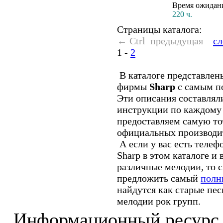
Время ожидан
220 ч.
Страницы каталога:
← Ctrl предыдущая
с
1
-
2
В каталоге представлен
фирмы
Sharp
с самым п
Эти описания составлял
инструкции по каждому
предоставляем самую т
официальных производи
А если у вас есть телеф
Sharp в этом каталоге и 
различные мелодии, то 
предложить самый
полн
найдутся как старые пес
мелодии рок групп.
Информационный ресурс