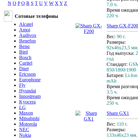
N
O
P
Q
R
S
T
U
V
W
X
Y
Z
7.0 ч.
Время ожидан
220 ч.
Сотовые телефоны
Alcatel
Sharp GX-F20
Amoi
Audivox
Вес:
90 г.
Benefon
Размеры:
Benq
92x46x23,5 мм
Bird
Год выпуска:
2
Bosch
год
Curitel
Стандарт:
GS
Dnet
850/1800/1900
Ericsson
Батарея:
Li-Ion
Europhone
mAh
Fly
Время разгово
Hyundai
3.5 ч.
Innostream
Время ожидан
Kyocera
250 ч.
LG
Maxon
Sharp GX1
Mitsubishi
Motorola
Вес:
110 г.
NEC
Размеры:
Nokia
133x46x23 мм.