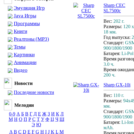
Sharp CEC
Эмуляция Игр
SL7500c
Java Игры
Вес:
202 г.
Программы
Размеры:
120 x
Книги
18 мм.
Год выпуска:
2
Реалтоны (MP3)
Стандарт:
GS
Темы
900/1800/1900
Батарея:
Li-Po
Картинки
Время разгово
Анимации
3.0 ч.
Время ожидан
Видео
200 ч.
Новости
Sharp GX-10i
Последние новости
Вес:
110 г.
Размеры:
94х4
Мелодии
мм.
Стандарт:
GS
0-9
А
Б
В
Г
Д
Е
Ж
З
И
К
Л
900/1800/1900
М
Н
О
П
Р
С
Т
У
Ф
Ц
Ч
Ш
Батарея:
Li-Ion
Э
Ю
мАh.
A
B
C
D
E
F
G
H
I
J
K
L
M
Время разгово