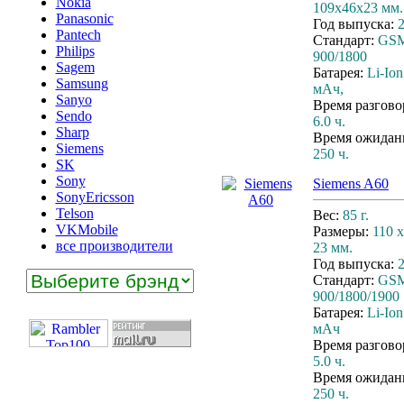
Nokia
109x46x23 мм.
Panasonic
Год выпуска:
Pantech
Стандарт:
GS
Philips
900/1800
Sagem
Батарея:
Li-Ion
Samsung
мАч,
Sanyo
Время разгово
Sendo
6.0 ч.
Sharp
Время ожидан
Siemens
250 ч.
SK
Sony
Siemens A60
SonyEricsson
Telson
Вес:
85 г.
VKMobile
Размеры:
110 x
все производители
23 мм.
Год выпуска:
Стандарт:
GS
900/1800/1900
Батарея:
Li-Ion
мАч
Время разгово
5.0 ч.
Время ожидан
250 ч.