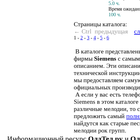
5.0 ч.
Время ожидан
100 ч.
Страницы каталога:
← Ctrl предыдущая
с
1
-
2
-
3
-
4
-
5
-
6
В каталоге представлен
фирмы
Siemens
с самым
описанием. Эти описани
технической инструкции
мы предоставляем саму
официальных производи
А если у вас есть теле
Siemens в этом каталоге 
различные мелодии, то 
предложить самый
полн
найдутся как старые пес
мелодии рок групп.
Информационный ресурс
ОлдТел.ру
и
Ол