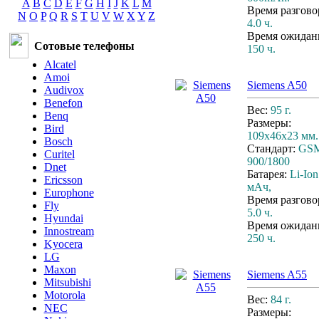
A
B
C
D
E
F
G
H
I
J
K
L
M
Время разгово
N
O
P
Q
R
S
T
U
V
W
X
Y
Z
4.0 ч.
Время ожидан
Сотовые телефоны
150 ч.
Alcatel
Amoi
Siemens A50
Audivox
Benefon
Вес:
95 г.
Benq
Размеры:
Bird
109x46x23 мм.
Bosch
Стандарт:
GS
Curitel
900/1800
Dnet
Батарея:
Li-Ion
Ericsson
мАч,
Europhone
Время разгово
Fly
5.0 ч.
Hyundai
Время ожидан
Innostream
250 ч.
Kyocera
LG
Maxon
Siemens A55
Mitsubishi
Motorola
Вес:
84 г.
NEC
Размеры: