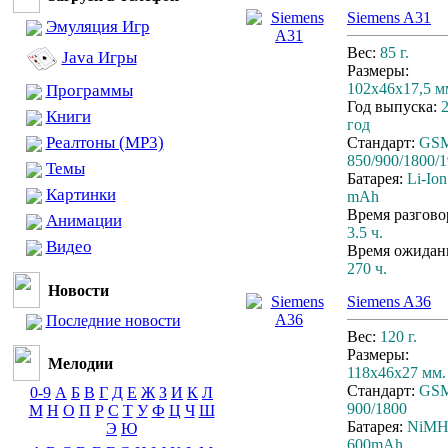
Siemens A31
Эмуляция Игр
Вес:
85 г.
Java Игры
Размеры:
102x46x17,5 м
Программы
Год выпуска:
Книги
год
Реалтоны (MP3)
Стандарт:
GS
850/900/1800/
Темы
Батарея:
Li-Ion
Картинки
mAh
Время разгово
Анимации
3.5 ч.
Видео
Время ожидан
270 ч.
Новости
Siemens A36
Последние новости
Вес:
120 г.
Размеры:
Мелодии
118x46x27 мм.
Стандарт:
GS
0-9
А
Б
В
Г
Д
Е
Ж
З
И
К
Л
900/1800
М
Н
О
П
Р
С
Т
У
Ф
Ц
Ч
Ш
Батарея:
NiM
Э
Ю
600mAh.