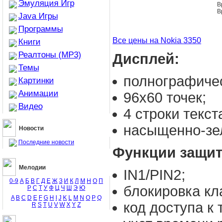
Эмуляция Игр
В
В
Java Игры
Программы
Все цены на Nokia 3350
Книги
Реалтоны (MP3)
Дисплей:
Темы
полнографиче
Картинки
Анимации
96x60 точек;
Видео
4 строки текст
насыщенно-зел
Новости
Последние новости
Функции защи
Мелодии
IN1/PIN2;
0-9
А
Б
В
Г
Д
Е
Ж
З
И
К
Л
М
Н
О
П
блокировка кл
Р
С
Т
У
Ф
Ц
Ч
Ш
Э
Ю
A
B
C
D
E
F
G
H
I
J
K
L
M
N
O
P
Q
код доступа к
R
S
T
U
V
W
X
Y
Z