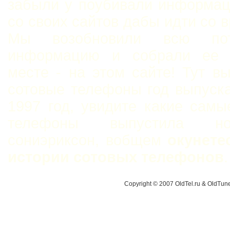
забыли у поубивали информац
со своих сайтов дабы идти со 
Мы возобновили всю пот
информацию и собрали ее 
месте - на этом сайте! Тут в
сотовые телефоны год выпуск
1997 год, увидите какие сам
телефоны выпустила н
сониэриксон, вобщем
окунете
истории сотовых телефонов
.
Copyright © 2007 OldTel.ru & OldTu