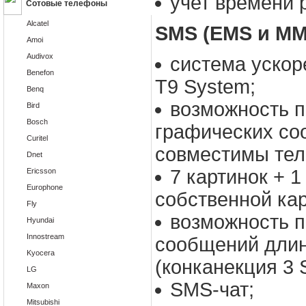
учет времени 
Сотовые телефоны
Alcatel
SMS (EMS и MM
Amoi
Audivox
система ускор
Benefon
Т9 System;
Benq
возможность 
Bird
Bosch
графических со
Curitel
совместимы тел
Dnet
7 картинок + 1
Ericsson
Europhone
собственной кар
Fly
возможность п
Hyundai
Innostream
сообщений длин
Kyocera
(конканекция 3 
LG
SMS-чат;
Maxon
Mitsubishi