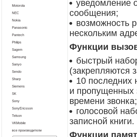
уведомление о
Motorola
сообщения;
NEC
возможность 
Nokia
Panasonic
нескольким адр
Pantech
Philips
Функции вызо
Sagem
Samsung
быстрый набо
Sanyo
(закрепляются з
Sendo
10 последних 
Sharp
Siemens
и пропущенных 
SK
времени звонка;
Sony
голосовой наб
SonyEricsson
Telson
записной книги.
VKMobile
все производители
Функции памят