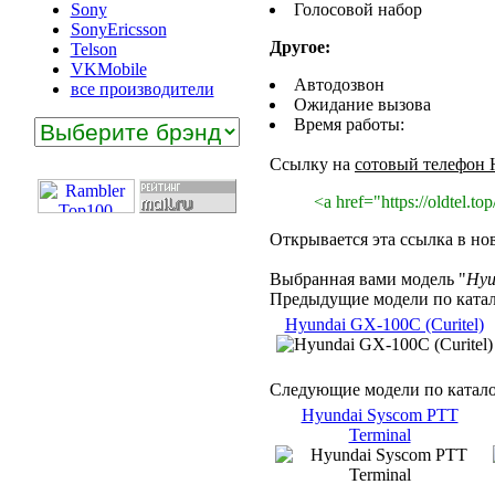
Sony
Голосовой набор
SonyEricsson
Другое:
Telson
VKMobile
Автодозвон
все производители
Ожидание вызова
Время работы:
Ссылку на
сотовый телефон 
<a href="https://oldtel.
Открывается эта ссылка в но
Выбранная вами модель "
Hyu
Предыдущие модели по катал
Hyundai GX-100C (Curitel)
Следующие модели по катало
Hyundai Syscom PTT
Terminal