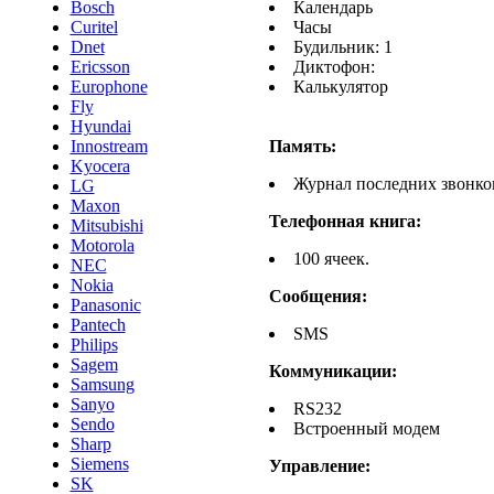
Bosch
Календарь
Curitel
Часы
Dnet
Будильник: 1
Ericsson
Диктофон:
Europhone
Калькулятор
Fly
Hyundai
Innostream
Память:
Kyocera
Журнал последних звонко
LG
Maxon
Телефонная книга:
Mitsubishi
Motorola
100 ячеек.
NEC
Nokia
Сообщения:
Panasonic
Pantech
SMS
Philips
Sagem
Коммуникации:
Samsung
Sanyo
RS232
Sendo
Встроенный модем
Sharp
Siemens
Управление:
SK