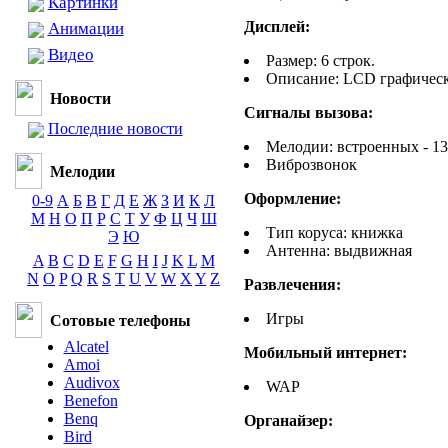
Картинки
Дисплей:
Анимации
Видео
Размер: 6 строк.
Описание: LCD графичес
Новости
Сигналы вызова:
Последние новости
Мелодии: встроенных - 13
Виброзвонок
Мелодии
Оформление:
0-9
А
Б
В
Г
Д
Е
Ж
З
И
К
Л
М
Н
О
П
Р
С
Т
У
Ф
Ц
Ч
Ш
Тип коруса: книжка
Э
Ю
Антенна: выдвижная
A
B
C
D
E
F
G
H
I
J
K
L
M
N
O
P
Q
R
S
T
U
V
W
X
Y
Z
Развлечения:
Игры
Сотовые телефоны
Alcatel
Мобильный интернет:
Amoi
Audivox
WAP
Benefon
Benq
Органайзер:
Bird