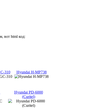
, вот html код:
GC-310
Hyundai H-MP738
C
Hyundai PD-6000
(Curitel)