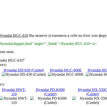
Hyundai HGC-610
Вы можете установить к себе на блог или форум
top/hyundai/tlqqqm.html" target="_blank">Hyundai HGC-610</a>
вом окне.
ndai HGC-610
"
огу:
Hyundai DD-630 (Curitel)
Hyundai HGC-600E
Hyundai H
гу:
Hyundai HWT-
Hyundai PD-K600
Hyundai HX-550
110
(Curitel)
(Curitel)