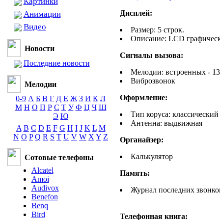
Картинки
Дисплей:
Анимации
Видео
Размер: 5 строк.
Описание: LCD графичес
Новости
Сигналы вызова:
Последние новости
Мелодии: встроенных - 13
Виброзвонок
Мелодии
Оформление:
0-9
А
Б
В
Г
Д
Е
Ж
З
И
К
Л
М
Н
О
П
Р
С
Т
У
Ф
Ц
Ч
Ш
Тип коруса: классический
Э
Ю
Антенна: выдвижная
A
B
C
D
E
F
G
H
I
J
K
L
M
N
O
P
Q
R
S
T
U
V
W
X
Y
Z
Органайзер:
Калькулятор
Сотовые телефоны
Alcatel
Память:
Amoi
Audivox
Журнал последних звонко
Benefon
Benq
Bird
Телефонная книга: