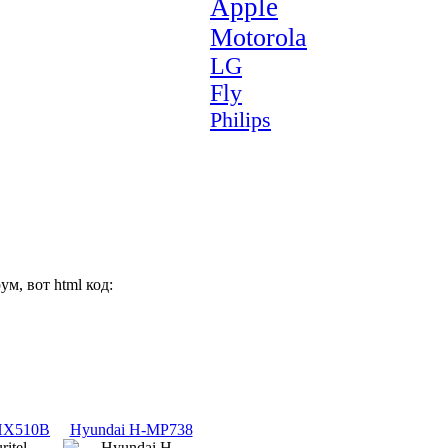
Apple
Motorola
LG
Fly
Philips
м, вот html код:
 HX510B
Hyundai H-MP738