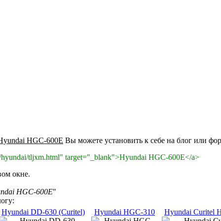
 Hyundai HGC-600E
Вы можете установить к себе на блог или фору
top/hyundai/tljxm.html" target="_blank">Hyundai HGC-600E</a>
вом окне.
ndai HGC-600E
"
огу:
Hyundai DD-630 (Curitel)
Hyundai HGC-310
Hyundai Curitel