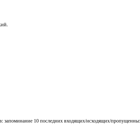
кий.
в: запоминание 10 последних входящих/исходящих/пропущенных