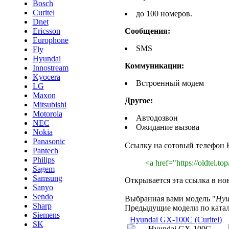
Bosch
Curitel
до 100 номеров.
Dnet
Ericsson
Сообщения:
Europhone
SMS
Fly
Hyundai
Коммуникации:
Innostream
Kyocera
Встроенный модем
LG
Maxon
Другое:
Mitsubishi
Motorola
Автодозвон
NEC
Ожидание вызова
Nokia
Panasonic
Ссылку на
сотовый телефон
Pantech
Philips
<a href="https://oldtel.
Sagem
Samsung
Открывается эта ссылка в но
Sanyo
Sendo
Выбранная вами модель "
Hyu
Sharp
Предыдущие модели по катал
Siemens
Hyundai GX-100C (Curitel)
SK