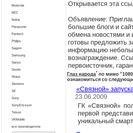
Открывается эта ссы
Motorola
NEC
Объявление: Приглаш
Nokia
большие блоги и сай
Panasonic
обмена новостями и
Pantech
готовы предложить з
Philips
Sagem
информацию неболь
Samsung
вознаграждение. Ссыл
Sanyo
первоисточник, гара
Sendo
*
Глаз народа
по мимо "
1080
Sharp
ознакомиться со следующ
Siemens
«Связной» запуск
SK
23.06.2009
Sony
ГК «Связной» по
SonyEricsson
первой представи
Telson
уникальный смар
VKMobile
все производители