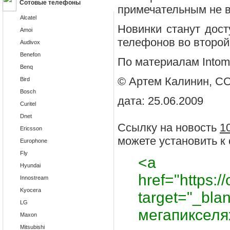
Сотовые телефоны
примечательным не 
Alcatel
Новинки станут дос
Amoi
телефонов во второй
Audivox
Benefon
По материалам Intom
Benq
© Артем Калинин, 
Bird
Bosch
дата: 25.06.2009
Curitel
Dnet
Ссылку на новость
1
Ericsson
можете установить к с
Europhone
Fly
<a
Hyundai
href="https://
Innostream
Kyocera
target="_bla
LG
мегапикселя
Maxon
Mitsubishi