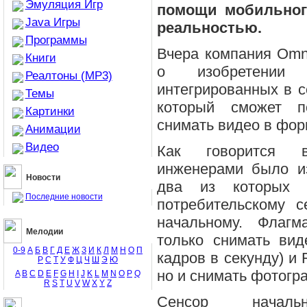
Эмуляция Игр
помощи мобильного
Java Игры
реальностью.
Программы
Вчера компания Omn
Книги
о изобретении
Реалтоны (MP3)
интегрированных в 
Темы
который сможет по
Картинки
снимать видео в фор
Анимации
Видео
Как говорится 
инженерами было из
Новости
два из которых 
Последние новости
потребительскому с
начальному. Флагм
Мелодии
только снимать ви
0-9
А
Б
В
Г
Д
Е
Ж
З
И
К
Л
М
Н
О
П
кадров в секунду) и 
Р
С
Т
У
Ф
Ц
Ч
Ш
Э
Ю
но и снимать фотог
A
B
C
D
E
F
G
H
I
J
K
L
M
N
O
P
Q
R
S
T
U
V
W
X
Y
Z
Сенсор начал