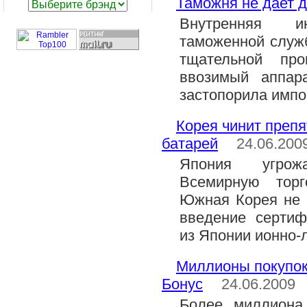
Таможня не дает 
Внутренняя ин
таможенной служб
тщательной пр
ввозимый аппара
застопорила импо
Корея чинит препя
батарей
24.06.200
Япония угрож
Всемирную торг
Южная Корея не 
введение сертиф
из Японии ионно-
Миллионы покупок
Бонус
24.06.2009
Более миллиона