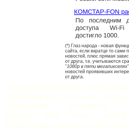
КОМСТАР-FON ра
По последним д
доступа Wi-F
достигло 1000.
(*) Глаз народа - новая функ
сайта, если вкратце то сами
новостей, плюс прямая завис
от друга, т.е. учитываются с
"
1080p в пяти мегапикселях
новостей проявивших интерес
от друга.
Информационный ресурс
Олд
ОлдТюне.ру
посвящен старым
телефонам, и мелодиям к н
прошло уже очень мног
появлением первых мобильнико