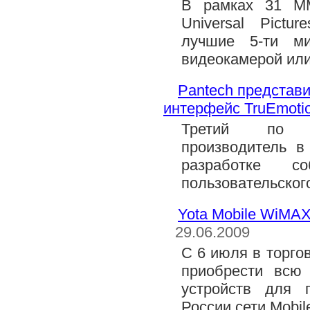
В рамках 31 М
Universal Pict
лучшие 5-ти м
видеокамерой или
Pantech представ
интерфейс TruEmoti
Третий по в
производитель 
разработке со
пользовательског
Yota Mobile WiMA
29.06.2009
С 6 июля в торго
приобрести всю 
устройств для 
России сети Mobi