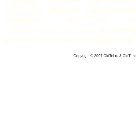
сотовые телефоны год выпуск
1997 год, увидите какие сам
телефоны выпустила н
сониэриксон, вобщем
окунете
истории сотовых телефонов
.
Copyright © 2007 OldTel.ru & OldTu