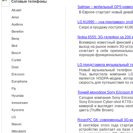
Сотовые телефоны
Satmap – мобильный GPS-навиг
Alcatel
В Европе стартует новый девай
Amoi
LG KU990 – «на прилавках» это
Audivox
Скоро в продажу поступит KU9
Benefon
Nokia 6555: 3G-телефон за 200 
Benq
Всемирно известный финский 
Bird
выход на рынок нового 3G-устр
сочетает в себе оригинальны
Bosch
хорошую функциональность.
Curitel
LG представила музыкальный т
Dnet
Новый музыкальный телефон 
Trax, выпустила компания LG
Ericsson
является HSDPA-модем, кото
Europhone
скорость для путешествия по сет
Fly
Тонкий моноблок Sony Ericsson K
Hyundai
Сегодня компания Sony Ericss
Sony Ericsson Cyber-shot K770i
Innostream
камерой и выглядит очень нео
Kyocera
цвета (Truffle Brown).
LG
RoverPC G6: современный 3G-к
Maxon
В сентябре этого года старт
устройство работает на базе 
Mitsubishi