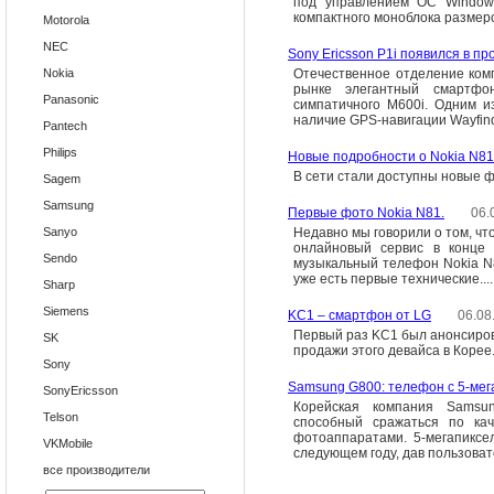
под управлением ОС Window
компактного моноблока размером
Motorola
NEC
Sony Ericsson P1i появился в пр
Nokia
Отечественное отделение комп
рынке элегантный смартфо
Panasonic
симпатичного M600i. Одним и
наличие GPS-навигации Wayfinde
Pantech
Philips
Новые подробности о Nokia N81
В сети стали доступны новые 
Sagem
Samsung
Первые фото Nokia N81.
06.
Sanyo
Недавно мы говорили о том, чт
онлайновый сервис в конце 
Sendo
музыкальный телефон Nokia N8
уже есть первые технические....
Sharp
Siemens
KC1 – смартфон от LG
06.08
Первый раз KC1 был анонсирова
SK
продажи этого девайса в Корее
Sony
Samsung G800: телефон с 5-мег
SonyEricsson
Корейская компания Samsu
Telson
способный сражаться по ка
фотоаппаратами. 5-мегапикс
VKMobile
следующем году, дав пользовате
все производители