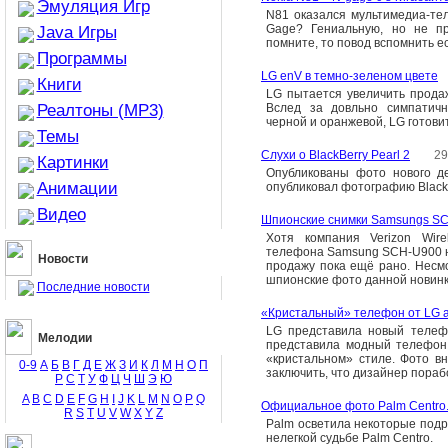
Эмуляция Игр
N81 оказался мультимедиа-те
Gage? Гениальную, но не п
Java Игры
помните, то повод вспомнить е
Программы
LG enV в темно-зеленом цвете
Книги
LG пытается увеличить прода
Реалтоны (MP3)
Вслед за довльно симпатич
черной и оранжевой, LG готови
Темы
Слухи о BlackBerry Pearl 2
29
Картинки
Опубликованы фото нового д
Анимации
опубликовал фотографию Blackbe
Видео
Шпионские снимки Samsungs S
Xотя компания Verizon Wire
телефона Samsung SCH-U900 на
Новости
продажу пока ещё рано. Несмо
шпионские фото данной новинк
Последние новости
«Кристальный» телефон от LG а
LG представила новый телефо
Мелодии
представила модный телефон
«кристальном» стиле. Фото в
0-9
А
Б
В
Г
Д
Е
Ж
З
И
К
Л
М
Н
О
П
заключить, что дизайнер порабо
Р
С
Т
У
Ф
Ц
Ч
Ш
Э
Ю
A
B
C
D
E
F
G
H
I
J
K
L
M
N
O
P
Q
Официальное фото Palm Centro
R
S
T
U
V
W
X
Y
Z
Palm осветила некоторые подр
нелегкой судьбе Palm Centro.