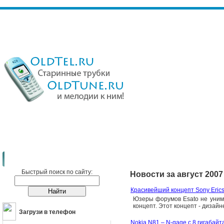
Сотовые телефоны
Новости
Быстрый поиск по сайту:
Новости за август 2007
Красивейший концепт Sony Erics
Юзеры форумов Esato не унима
концепт. Этот концепт - дизай
Загрузи в телефон
Nokia N81 – N-gage с 8 гигабай