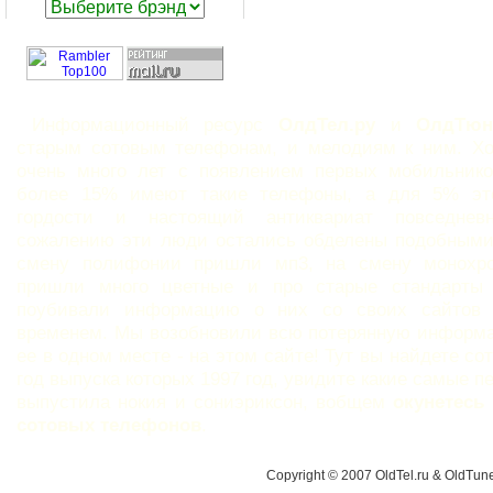
Информационный ресурс
ОлдТел.ру
и
ОлдТюн
старым сотовым телефонам, и мелодиям к ним. Х
очень много лет с появлением первых мобильнико
более 15% имеют такие телефоны, а для 5% эт
гордости и настоящий антиквариат повседне
сожалению эти люди остались обделены подобными
смену полифонии пришли мп3, на смену монохр
пришли много цветные и про старые стандарты
поубивали информацию о них со своих сайтов
временем. Мы возобновили всю потерянную информ
ее в одном месте - на этом сайте! Тут вы найдете с
год выпуска которых 1997 год, увидите какие самые 
выпустила нокия и сониэриксон, вобщем
окунетесь
сотовых телефонов
.
Copyright © 2007 OldTel.ru & OldTu