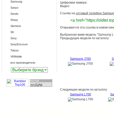
Samsung
Цифровая камера:
Видео:
Sanyo
Ссылку на
сотовый телефон Samsung
Sendo
<a href="https://oldtel
Sharp
Siemens
Открывается эта ссылка в новом окн
SK
Выбранная вами модель "
Samsung L3
Предыдущие модели по каталогу:
Sony
SonyEricsson
Telson
VKMobile
Samsung J700
S
все производители
Следующие модели по каталогу:
Samsung L700
Sa
Информационный ресурс
ОлдТел.ру
и
ОлдТюне.ру
посвящен старым с
очень много лет с появлением первых мобильников, но все таки боле