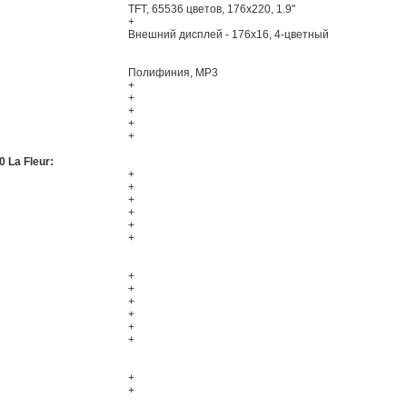
TFT, 65536 цветов, 176x220, 1.9"
+
Внешний дисплей - 176x16, 4-цветный
Полифиния, MP3
+
+
+
+
+
 La Fleur:
+
+
+
+
+
+
+
+
+
+
+
+
+
+