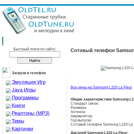
Сотовые телефоны
Samsung
Samsung L320 La Fleur
Быстрый поиск по сайту:
Сотовый телефон Samsung
Загрузи в телефон
Эмуляция Игр
Все цены на Samsung L320 La Fleur
Java Игры
Программы
Общие характеристики Samsung L32
Стандарт связи:
Книги
Размеры:
Антенна:
Реалтоны (MP3)
Аккумулятор:
Темы
Год выпуска:
Сотовый телефон Samsung L320 La Fl
Картинки
Дисплей Samsung L320 La Fleur: