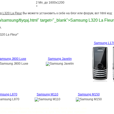
2 Мп, до 1600x1200
+
 L320 La Fleur
Вы можете установить к себе на блог или форум, вот html код:
.top/samsung/tlyqaj.html" target="_blank">Samsung L320 La Fleu
е.
20 La Fleur
"
Samsung L17
amsung J800 Luxe
Samsung Javelin
msung L870
Samsung M110
Samsung M150
отовым телефонам, и мелодиям к ним. Хотя прошло уже
е 15% имеют такие телефоны, а для 5% это уже предмет