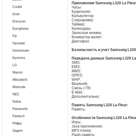
Приложения Samsung L320 La Fleur
Curitel
Часы:
Будильник:
Dnet
Калькулятор:
Секундомер:
Ericsson
Таймер:
Календарь:
Europhone
Записная книжка:
Fly
Конвертер валют:
Диктофон:
Hyundai
Безопасность и учет Samsung L320 
Innostream
Kyocera
Передача данных Samsung L320 La 
SMS:
LG
EMS:
MMS:
Maxon
GPRS:
WAP:
Mitsubishi
Bluetooth:
Motorola
Связь с ПК:
E-Mail:
NEC
Дополнительно:
Nokia
Память Samsung L320 La Fleur:
Panasonic
Память:
Pantech
Особенности Samsung L320 La Fleu
Игры:
Philips
Java приложения:
MP3 плеер:
Sagem
Flash память: