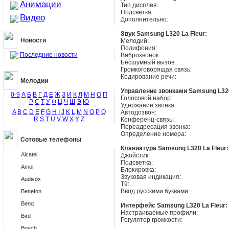
Анимации
Тип дисплея:
Подсветка:
Видео
Дополнительно:
Звук Samsung L320 La Fleur:
Новости
Мелодий:
Полифония:
Последние новости
Виброзвонок:
Бесшумный вызов:
Громкоговорящая связь:
Кодирование речи:
Мелодии
Управление звонками Samsung L320
0-9
А
Б
В
Г
Д
Е
Ж
З
И
К
Л
М
Н
О
П
Голосовой набор:
Р
С
Т
У
Ф
Ц
Ч
Ш
Э
Ю
Удержание звонка:
A
B
C
D
E
F
G
H
I
J
K
L
M
N
O
P
Q
Автодозвон:
R
S
T
U
V
W
X
Y
Z
Конференц-связь:
Переадресация звонка:
Определение номера:
Сотовые телефоны
Клавиатура Samsung L320 La Fleur:
Alcatel
Джойстик:
Подсветка:
Amoi
Блокировка:
Звуковая индикация:
Audivox
T9:
Ввод русскими буквами:
Benefon
Benq
Интерфейс Samsung L320 La Fleur:
Настраиваемые профили:
Bird
Регулятор громкости:
Bosch