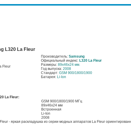
 L320 La Fleur
Производитель:
Samsung
Официальный индекс:
L320 La Fleur
Размеры:
89x46x24 мм.
Год выпуска:
2008
Стандарт:
GSM 900/1800/1900
Батарея:
Li-Ion
0 La Fleur:
GSM 900/1800/1900 МГц
89x46x24 мм
Встроенная
Li-Ion
2008
eur - яркая раскладушка из серии модных аппаратов La Fleur ориентирован