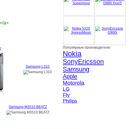
r</a>
Популярные производители:
0
Nokia
SonyEricsson
Samsung L310
Samsung
Apple
Motorola
LG
Fly
Philips
Samsung M3510 BEATZ
Мелодии для сотовых телефонов: