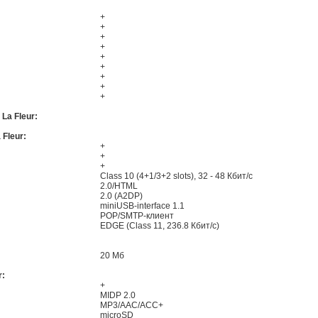
+
+
+
+
+
+
+
+
+
La Fleur:
Fleur:
+
+
+
Class 10 (4+1/3+2 slots), 32 - 48 Кбит/с
2.0/HTML
2.0 (A2DP)
miniUSB-interface 1.1
POP/SMTP-клиент
EDGE (Class 11, 236.8 Кбит/с)
20 Мб
r:
+
MIDP 2.0
MP3/AAC/ACC+
microSD