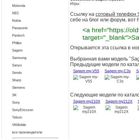
Игры:
Motorola
NEC
Ссылку на
сотовый телефон
себе на блог или форум, вот h
Nokia
Panasonic
<a href="https://ol
Pantech
target="_blank">
Philips
Открывается эта ссылка в но
Sagem
Samsung
Выбранная вами модель "
Sa
Предыдущие модели по катал
Sanyo
Sagem my-V55
Sagem my-C3s
S
Sendo
Sharp
Siemens
Следующие модели по катало
SK
Sagem my210X
Sagem my212X
Sony
SonyEricsson
Telson
VKMobile
все производители