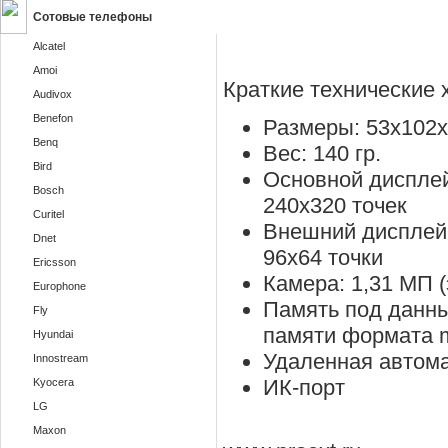
Сотовые телефоны
Alcatel
Amoi
Краткие технические 
Audivox
Benefon
Размеры: 53х102
Benq
Вес: 140 гр.
Bird
Основной диспле
Bosch
240х320 точек
Curitel
Внешний дисплей
Dnet
96х64 точки
Ericsson
Камера: 1,31 МП 
Europhone
Память под данны
Fly
памяти формата 
Hyundai
Удаленная автома
Innostream
ИК-порт
Kyocera
LG
Maxon