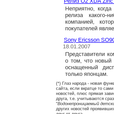
Релиз O2 XDA Zinc
Неприятно, когда
релиза какого-н
компанией, кото
покупателей являе
Sony Ericsson SO
18.01.2007
Представители ко
о том, что новый
оснащенный дисп
только японцам.
(*) Глаз народа - новая фун
сайта, если вкратце то сам
новостей, плюс прямая зави
друга, т.е. учитываются сра
"
Водонепроницаемый детск
других новостей проявивших
друг от друга.