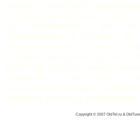
забыли у поубивали информац
со своих сайтов дабы идти со 
Мы возобновили всю пот
информацию и собрали ее 
месте - на этом сайте! Тут в
сотовые телефоны год выпуск
1997 год, увидите какие сам
телефоны выпустила н
сониэриксон, вобщем
окунете
истории сотовых телефонов
.
Copyright © 2007 OldTel.ru & OldTu