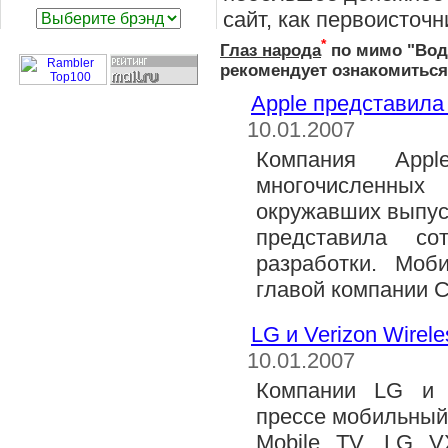
сайт, как первоисточн
*
Глаз народа
по мимо "
Вод
рекомендует ознакомитьс
Apple представила
10.01.2007
Компания App
многочисленн
окружавших выпус
представила со
разработки. Моб
главой компании С
LG и Verizon Wire
10.01.2007
Компании LG и V
прессе мобильный
Mobile TV. LG V