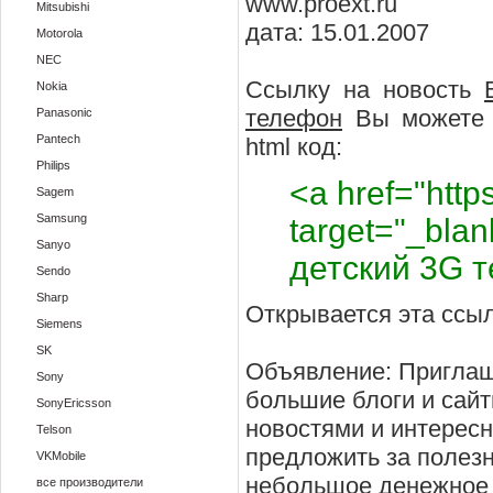
www.proext.ru
Mitsubishi
дата: 15.01.2007
Motorola
NEC
Ссылку на новость
Nokia
телефон
Вы можете у
Panasonic
Pantech
html код:
Philips
<a href="https
Sagem
Samsung
target="_bl
Sanyo
детский 3G 
Sendo
Sharp
Открывается эта ссыл
Siemens
SK
Объявление: Приглаш
Sony
большие блоги и сай
SonyEricsson
новостями и интерес
Telson
предложить за полез
VKMobile
небольшое денежное 
все производители