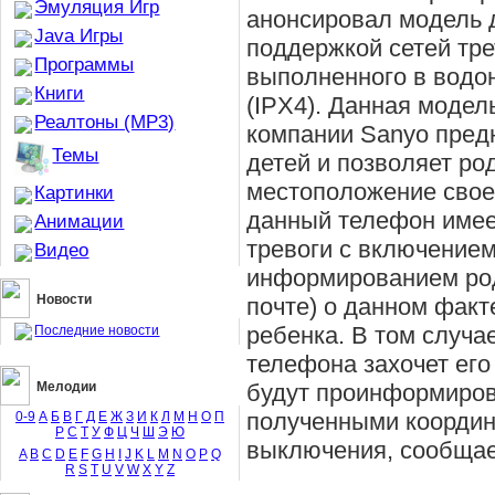
Эмуляция Игр
анонсировал модель 
Java Игры
поддержкой сетей тре
Программы
выполненного в водо
Книги
(IPX4). Данная моде
Реалтоны (MP3)
компании Sanyo пред
Темы
детей и позволяет ро
местоположение своег
Картинки
данный телефон имее
Анимации
тревоги с включением
Видео
информированием род
Новости
почте) о данном факт
ребенка. В том случа
Последние новости
телефона захочет его
Мелодии
будут проинформиров
полученными коорди
0-9
А
Б
В
Г
Д
Е
Ж
З
И
К
Л
М
Н
О
П
Р
С
Т
У
Ф
Ц
Ч
Ш
Э
Ю
выключения, сообщает
A
B
C
D
E
F
G
H
I
J
K
L
M
N
O
P
Q
R
S
T
U
V
W
X
Y
Z