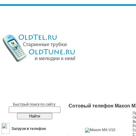
Сотовые телефоны
Maxon
Maxon MX-V10
Быстрый поиск по сайту:
Сотовый телефон Maxon M
П
О
В
Р
Загрузи в телефон
Г
С