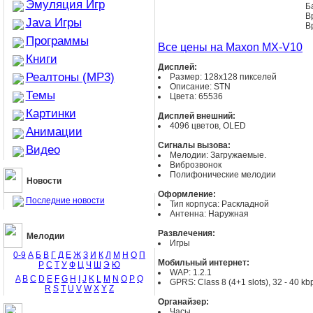
Эмуляция Игр
Б
В
Java Игры
В
Программы
Все цены на Maxon MX-V10
Книги
Дисплей:
Реалтоны (MP3)
Размер: 128x128 пикселей
Описание: STN
Темы
Цвета: 65536
Картинки
Дисплей внешний:
4096 цветов, OLED
Анимации
Сигналы вызова:
Видео
Мелодии: Загружаемые.
Виброзвонок
Полифонические мелодии
Новости
Оформление:
Последние новости
Тип корпуса: Раскладной
Антенна: Наружная
Развлечения:
Мелодии
Игры
0-9
А
Б
В
Г
Д
Е
Ж
З
И
К
Л
М
Н
О
П
Мобильный интернет:
Р
С
Т
У
Ф
Ц
Ч
Ш
Э
Ю
WAP: 1.2.1
A
B
C
D
E
F
G
H
I
J
K
L
M
N
O
P
Q
GPRS: Class 8 (4+1 slots), 32 - 40 kb
R
S
T
U
V
W
X
Y
Z
Органайзер:
Часы