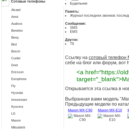
Сотовые телефоны
Будильник
Alcatel
Память:
Журнал последних звонков: после
Amoi
Сообщения:
Audivox
SMS
Benefon
EMS
Benq
Другое:
T9
Bird
Bosch
Ссылку на
сотовый телефон 
Curitel
себе на блог или форум, вот h
Dnet
<a href="https://ol
Ericsson
target="_blank">
Europhone
Fly
Открывается эта ссылка в но
Hyundai
Выбранная вами модель "
Ma
Innostream
Предыдущие модели по катал
Kyocera
Maxon MX-C90
Maxon MX-E10
LG
Maxon
Mitsubishi