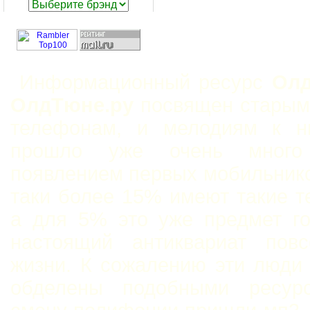
Информационный ресурс
Олд
ОлдТюне.ру
посвящен старым
телефонам, и мелодиям к н
прошло уже очень мног
появлением первых мобильнико
таки более 15% имеют такие 
а для 5% это уже предмет го
настоящий антиквариат повс
жизни. К сожалению эти люди
обделены подобными ресур