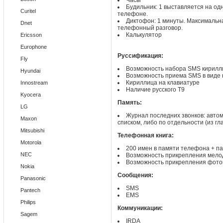
Часы
Будильник: 1 выставляется на о
Curitel
телефоне.
Диктофон: 1 минуты. Максимальна
Dnet
телефонный разговор.
Калькулятор
Ericsson
Europhone
Руссификация:
Fly
Возможность набора SMS кирилл
Hyundai
Возможность приема SMS в виде
Кириллица на клавиатуре
Innostream
Наличие русского T9
Kyocera
Память:
LG
Журнал последних звонков: авто
Maxon
списком, либо по отдельности (из гл
Mitsubishi
Телефонная книга:
Motorola
200 имен в памяти телефона + па
NEC
Возможность прикрепления мелод
Возможность прикрепления фотог
Nokia
Сообщения:
Panasonic
SMS
Pantech
EMS
Philips
Коммуникации:
Sagem
IRDA