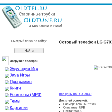
Сотовые телефоны
LG
LG G7030
Быстрый поиск по сайту:
Сотовый телефон LG G70
Загрузи в телефон
Эмуляция Игр
Java Игры
Программы
Книги
Реалтоны (MP3)
Все цены на LG G7030
Темы
Дисплей основной:
Размер: 128х160 точек.
Картинки
Описание: UFB
Цвета: 65000