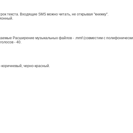
рок текста. Входящие SMS можно читать, не открывая "книжку".
ионный.
ружаемые Расширение музыкальных файлов - .mmf (совместим с полифоничес
олосов - 40.
о-коричневый, черно-красный.