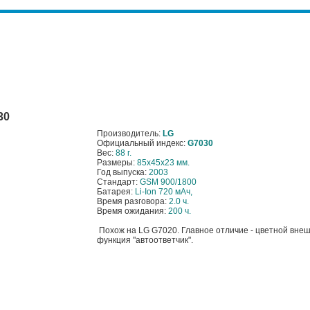
30
Производитель:
LG
Официальный индекс:
G7030
Вес:
88 г.
Размеры:
85x45x23 мм.
Год выпуска:
2003
Стандарт:
GSM 900/1800
Батарея:
Li-Ion 720 мАч,
Время разговора:
2.0 ч.
Время ожидания:
200 ч.
Похож на LG G7020. Главное отличие - цветной вне
функция "автоответчик".