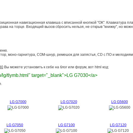
зиционная навигационная клавиша с вписанной кнопкой "ОК". Клавиатура пл
ава на торце. Входящий вызов сбросить нельзя, не открыв "книжку", но можно
еню.
тор, моно-гарнитура, COM-шнур, ремешок для запястья, CD с ПО и мелодиям
30
Вы можете установить к себе на блог или форум, вот html код:
top/lg/tlymb.html" target="_blank">LG G7030</a>
е.
LG G7000
LG G7020
LG G5600
LG G7050
LG G7100
LG G7120