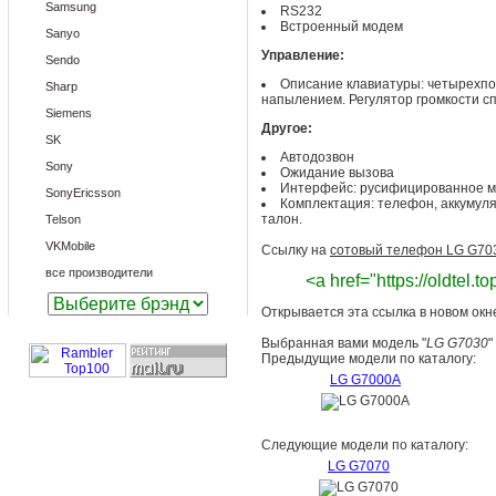
Samsung
RS232
Встроенный модем
Sanyo
Управление:
Sendo
Описание клавиатуры: четырехпо
Sharp
напылением. Регулятор громкости спр
Siemens
Другое:
SK
Автодозвон
Sony
Ожидание вызова
Интерфейс: русифицированное м
SonyEricsson
Комплектация: телефон, аккумуля
талон.
Telson
VKMobile
Ссылку на
сотовый телефон LG G70
все производители
<a href="https://oldtel.
Открывается эта ссылка в новом окн
Выбранная вами модель "
LG G7030
"
Предыдущие модели по каталогу:
LG G7000A
Следующие модели по каталогу:
LG G7070