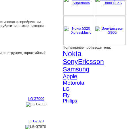
астиковая с серебристым
 убавить громкость звонка.
Популярные производители:
Nokia
и, инструкция, гарантийный
SonyEricsson
Samsung
Apple
Motorola
LG
Fly
LG G7000
Philips
LG G7070