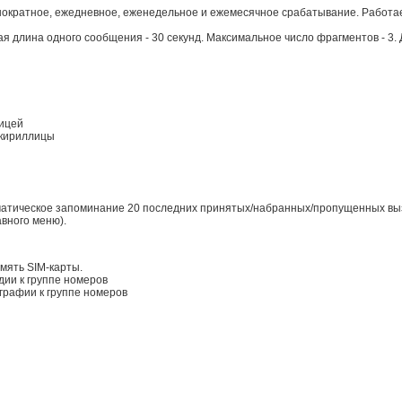
днократное, ежедневное, еженедельное и ежемесячное срабатывание. Работа
я длина одного сообщения - 30 секунд. Максимальное число фрагментов - 3
ицей
 кириллицы
матическое запоминание 20 последних принятых/набранных/пропущенных вы
авного меню).
мять SIM-карты.
ии к группе номеров
рафии к группе номеров