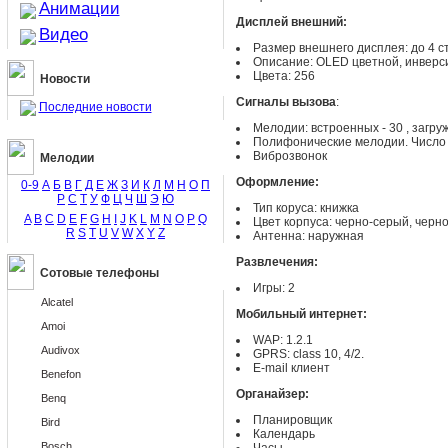
Анимации
Дисплей внешний:
Видео
Размер внешнего дисплея: до 4 ст
Описание: OLED цветной, инверс
Цвета: 256
Новости
Сигналы вызова
:
Последние новости
Мелодии: встроенных - 30 , заг
Полифонические мелодии. Число г
Виброзвонок
Мелодии
Оформление:
0-9
А
Б
В
Г
Д
Е
Ж
З
И
К
Л
М
Н
О
П
Р
С
Т
У
Ф
Ц
Ч
Ш
Э
Ю
Тип коруса: книжка
A
B
C
D
E
F
G
H
I
J
K
L
M
N
O
P
Q
Цвет корпуса: черно-серый, черн
R
S
T
U
V
W
X
Y
Z
Антенна: наружная
Развлечения:
Сотовые телефоны
Игры: 2
Alcatel
Мобильный интернет:
Amoi
WAP: 1.2.1
Audivox
GPRS: class 10, 4/2.
E-mail клиент
Benefon
Органайзер:
Benq
Планировщик
Bird
Календарь
Bosch