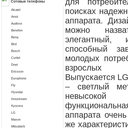
для потребите
Сотовые телефоны
поисках надежн
Alcatel
Amoi
аппарата. Диза
Audivox
можно назва
Benefon
элегантный, 
Benq
Bird
способный за
Bosch
молодых потреб
Curitel
Dnet
взрослых 
Ericsson
Выпускается LG
Europhone
– светлый ме
Fly
Hyundai
невысоко
Innostream
функциональ
Kyocera
аппарата очень
LG
Maxon
же характерист
Mitsubishi