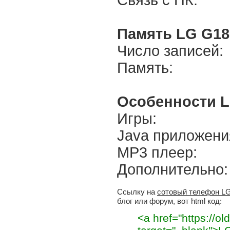
Связь с ПК:
Память LG G18
Число записей:
Память:
Особенности L
Игры:
Java приложени
MP3 плеер:
Дополнительно:
Ссылку на
сотовый телефон L
блог или форум, вот html код:
<a href="https://ol