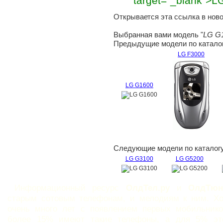
target="_blank">
Открывается эта ссылка в ново
Выбранная вами модель "
LG G
Предыдущие модели по каталог
LG F3000
LG G1600
Следующие модели по каталогу
LG G3100
LG G5200
Информационный ресурс
ОлдТел.ру
и
ОлдТюн
старым сотовым телефонам, и мелодиям к ним. Х
очень много лет с появлением первых мобильнико
более 15% имеют такие телефоны, а для 5% эт