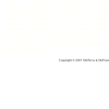
гордости и настоящий антиквариат повседне
сожалению эти люди остались обделены подобными
смену полифонии пришли мп3, на смену монохр
пришли много цветные и про старые стандарты
поубивали информацию о них со своих сайтов
временем. Мы возобновили всю потерянную информ
ее в одном месте - на этом сайте! Тут вы найдете с
год выпуска которых 1997 год, увидите какие самые 
выпустила нокия и сониэриксон, вобщем
окунетесь
сотовых телефонов
.
Copyright © 2007 OldTel.ru & OldTu