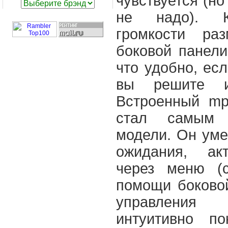
чувствуется (н
не надо). К
громкости ра
боковой панели
что удобно, ес
вы решите из
Встроенный mp
стал самым 
модели. Он уме
ожидания, ак
через меню (с
помощи боковой
управления
интуитивно п