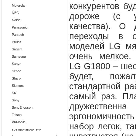
конкурентов бу
Motorola
NEC
дороже (с у
Nokia
качества). О 
Panasonic
переходы в о
Pantech
Philips
моделей LG мяг
Sagem
очень мелкое.
Samsung
LG G1800 – шест
Sanyo
Sendo
будет, пожа
Sharp
стандартной ра
Siemens
SK
самый раз. Пла
Sony
дружественн
SonyEricsson
эргономичнос
Telson
VKMobile
набор легок, т
все производители