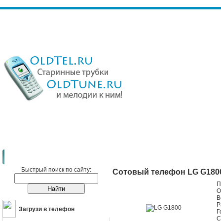
Сотовые телефоны
LG
LG G1800
Быстрый поиск по сайту:
Сотовый телефон LG G180
П
О
В
Р
Загрузи в телефон
Г
С