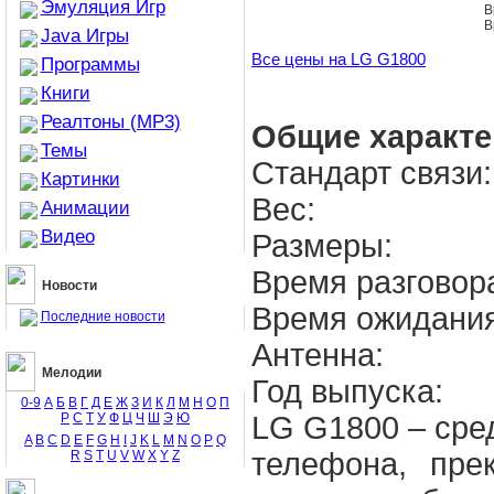
Эмуляция Игр
В
В
Java Игры
Все цены на LG G1800
Программы
Книги
Реалтоны (MP3)
Общие характе
Темы
Стандарт связи:
Картинки
Вес:
Анимации
Видео
Размеры:
Время разговор
Новости
Время ожидания
Последние новости
Антенна:
Мелодии
Год выпуска:
0-9
А
Б
В
Г
Д
Е
Ж
З
И
К
Л
М
Н
О
П
Р
С
Т
У
Ф
Ц
Ч
Ш
Э
Ю
LG G1800 – сре
A
B
C
D
E
F
G
H
I
J
K
L
M
N
O
P
Q
телефона, пре
R
S
T
U
V
W
X
Y
Z