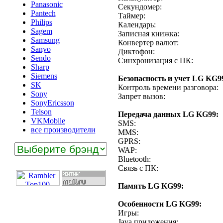
Panasonic
Секундомер:
Pantech
Таймер:
Philips
Календарь:
Sagem
Записная книжка:
Samsung
Конвертер валют:
Sanyo
Диктофон:
Sendo
Синхронизация с ПК:
Sharp
Siemens
Безопасность и учет LG KG9
SK
Контроль времени разговора:
Sony
Запрет вызов:
SonyEricsson
Telson
Передача данных LG KG99:
VKMobile
SMS:
все производители
MMS:
GPRS:
WAP:
Bluetooth:
Связь с ПК:
Память LG KG99:
Особенности LG KG99:
Игры:
Java приложения: