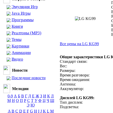
Эмуляция Игр
Java Игры
Программы
Книги
Реалтоны (MP3)
Темы
Все цены на LG KG99
Картинки
Анимации
Общие характеристики LG 
Видео
Стандарт связи:
Вес:
Новости
Размеры:
Время разговора:
Последние новости
Время ожидания:
Антенна:
Мелодии
Аккумулятор:
0-9
А
Б
В
Г
Д
Е
Ж
З
И
К
Л
Дисплей LG KG99:
М
Н
О
П
Р
С
Т
У
Ф
Ц
Ч
Ш
Тип дисплея:
Э
Ю
Подсветка:
A
B
C
D
E
F
G
H
I
J
K
L
M