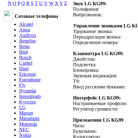
N
O
P
Q
R
S
T
U
V
W
X
Y
Z
Звук LG KG99:
Полифония:
Виброзвонок:
Сотовые телефоны
Alcatel
Управление звонками LG KG
Amoi
Удержание звонка:
Audivox
Переадресация звонка:
Benefon
Определение номера:
Benq
Bird
Клавиатура LG KG99:
Bosch
Джойстик:
Curitel
Подсветка:
Dnet
Блокировка:
Ericsson
Звуковая индикация:
Europhone
T9:
Fly
Ввод русскими буквами:
Hyundai
Innostream
Интерфейс LG KG99:
Kyocera
Настраиваемые профили:
LG
Регулятор громкости:
Maxon
Mitsubishi
Приложения LG KG99
Motorola
Часы:
NEC
Будильник:
Nokia
Калькулятор: