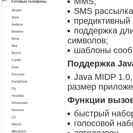
MMS;
Сотовые телефоны
SMS рассылка
Alcatel
Amoi
предиктивный в
Audivox
поддержка дл
Benefon
символов;
Benq
Bird
шаблоны сообщ
Bosch
Curitel
Поддержка Jav
Dnet
Java MIDP 1.0
Ericsson
Europhone
размер приложен
Fly
Hyundai
Функции вызо
Innostream
Kyocera
быстрый набор
LG
голосовой наб
Maxon
Mitsubishi