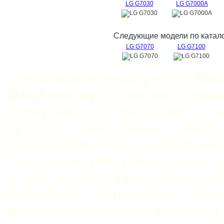
LG G7030
LG G7000A
Следующие модели по катало
LG G7070
LG G7100
Информационный ресурс
Олд
ОлдТюне.ру
посвящен старым
телефонам, и мелодиям к н
прошло уже очень мног
появлением первых мобильнико
таки более 15% имеют такие 
а для 5% это уже предмет го
настоящий антиквариат повс
жизни. К сожалению эти люди