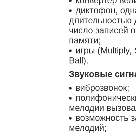
конвертер вел
диктофон, одн
длительностью 
число записей 
памяти;
игры (Multiply
Ball).
Звуковые сигн
виброзвонок;
полифоническ
мелодии вызова
возможность з
мелодий;