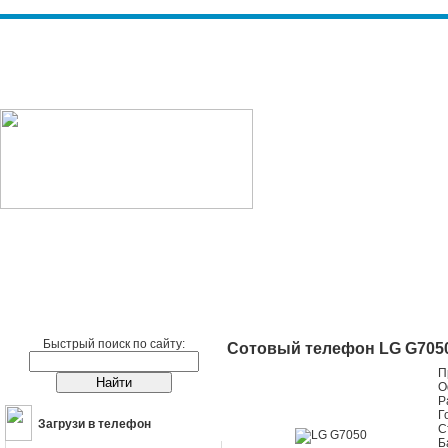
Сотовые телефоны
LG
LG G7050
Быстрый поиск по сайту:
Сотовый телефон LG G705
П
О
Р
Г
Загрузи в телефон
С
Б