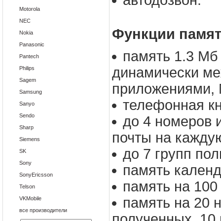
автодозвон.
Motorola
NEC
Функции памят
Nokia
Panasonic
память 1.3 Мб
Pantech
динамически ме
Philips
Sagem
приложениями,
Samsung
телефонная кн
Sanyo
Sendo
до 4 номеров 
Sharp
почты на каждую
Siemens
до 7 групп пол
SK
Sony
память календ
SonyEricsson
память на 10
Telson
память на 20 
VKMobile
все производители
полученных, 10