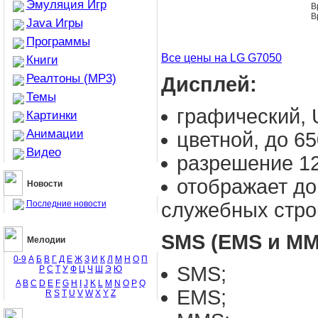
Эмуляция Игр
В
В
Java Игры
Программы
Все цены на LG G7050
Книги
Реалтоны (MP3)
Дисплей:
Темы
графический, 
Картинки
Анимации
цветной, до 65
Видео
разрешение 12
отображает до 
Новости
служебных стро
Последние новости
SMS (EMS и MM
Мелодии
0-9
А
Б
В
Г
Д
Е
Ж
З
И
К
Л
М
Н
О
П
SMS;
Р
С
Т
У
Ф
Ц
Ч
Ш
Э
Ю
A
B
C
D
E
F
G
H
I
J
K
L
M
N
O
P
Q
EMS;
R
S
T
U
V
W
X
Y
Z