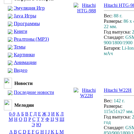
Hitachi HTG-9
Эмуляция Игр
Java Игры
Вес:
88 г.
Размеры:
86 x 
Программы
22 мм.
Книги
Год выпуска:
Стандарт:
GS
Реалтоны (MP3)
900/1800/1900
Темы
Батарея:
Li-Ion
мАч
Картинки
Анимации
Видео
Новости
Hitachi W22H
Последние новости
Вес:
142 г.
Мелодии
Размеры:
115х51х27 мм.
0-9
А
Б
В
Г
Д
Е
Ж
З
И
К
Л
Год выпуска:
М
Н
О
П
Р
С
Т
У
Ф
Ц
Ч
Ш
год
Э
Ю
Стандарт:
GS
A
B
C
D
E
F
G
H
I
J
K
L
M
850/900/1800/