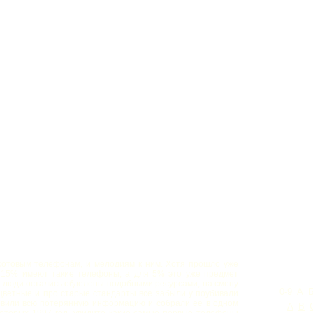
отовым телефонам, и мелодиям к ним. Хотя прошло уже
е 15% имеют такие телефоны, а для 5% это уже предмет
и люди остались обделены подобными ресурсами, на смену
0-9
А
ветные и про старые стандарты все забыли у поубивали
овили всю потерянную информацию и собрали ее в одном
A
B