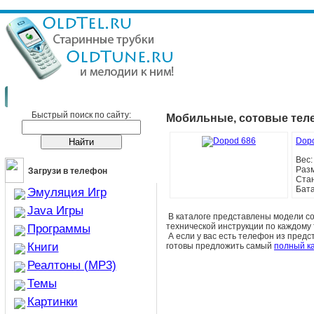
Сотовые телефоны
Сотовые телефоны Dopod
Быстрый поиск по сайту:
Мобильные, сотовые те
Dop
Вес
Раз
Загрузи в телефон
Ста
Бат
Эмуляция Игр
Java Игры
В каталоге представлены модели 
технической инструкции по каждом
Программы
А если у вас есть телефон из предс
Книги
готовы предложить самый
полный к
Реалтоны (MP3)
Темы
Картинки