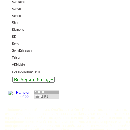
Samsung
Sanyo
Sendo
Sharp
Siemens
SK
Sony
SonyEricsson
Telson
VKMobile
все производители
Информационный ресурс
ОлдТел.ру
и
ОлдТюне.ру
посвящен старым с
очень много лет с появлением первых мобильников, но все таки боле
гордости и настоящий антиквариат повседневной жизни. К сожалению эт
полифонии пришли мп3, на смену монохромным экранам пришли много ц
информацию о них со своих сайтов дабы идти со временем. Мы возобн