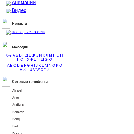
Анимации
Видео
Новости
Последние новости
Мелодии
0-9
А
Б
В
Г
Д
Е
Ж
З
И
К
Л
М
Н
О
П
Р
С
Т
У
Ф
Ц
Ч
Ш
Э
Ю
A
B
C
D
E
F
G
H
I
J
K
L
M
N
O
P
Q
R
S
T
U
V
W
X
Y
Z
Сотовые телефоны
Alcatel
Amoi
Audivox
Benefon
Benq
Bird
Bosch