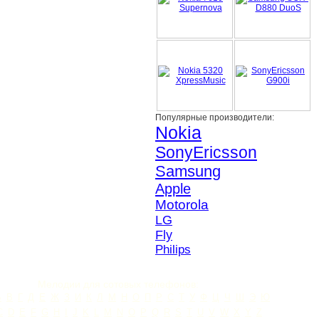
Популярные производители:
Nokia
SonyEricsson
Samsung
Apple
Motorola
LG
Fly
Philips
Мелодии для сотовых телефонов:
Б
В
Г
Д
Е
Ж
З
И
К
Л
М
Н
О
П
Р
С
Т
У
Ф
Ц
Ч
Ш
Э
Ю
C
D
E
F
G
H
I
J
K
L
M
N
O
P
Q
R
S
T
U
V
W
X
Y
Z