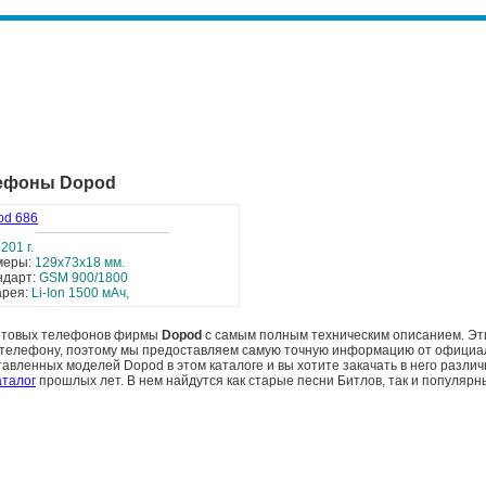
лефоны Dopod
od 686
:
201 г.
меры:
129x73x18 мм.
ндарт:
GSM 900/1800
арея:
Li-Ion 1500 мАч,
сотовых телефонов фирмы
Dopod
с самым полным техническим описанием. Эти
у телефону, поэтому мы предоставляем самую точную информацию от официа
тавленных моделей Dopod в этом каталоге и вы хотите закачать в него разли
аталог
прошлых лет. В нем найдутся как старые песни Битлов, так и популярн