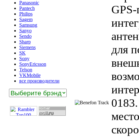
Panasonic
GPS-
Pantech
Philips
интег
Sagem
Samsung
Sanyo
антен
Sendo
Sharp
для 
Siemens
SK
Sony
внеш
SonyEricsson
Telson
возмо
VKMobile
все производители
инте
0183
мест
скоро