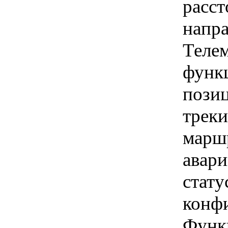
расст
напра
Теле
функ
пози
треки
марш
авари
стату
конф
Функ