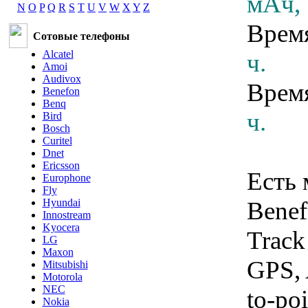
мАч,
N
O
P
Q
R
S
T
U
V
W
X
Y
Z
Время
Сотовые телефоны
Alcatel
ч.
Amoi
Audivox
Врем
Benefon
Benq
ч.
Bird
Bosch
Curitel
Dnet
Ericsson
Есть
Europhone
Fly
Hyundai
Benef
Innostream
Kyocera
Track
LG
Maxon
GPS,
Mitsubishi
Motorola
NEC
to-po
Nokia