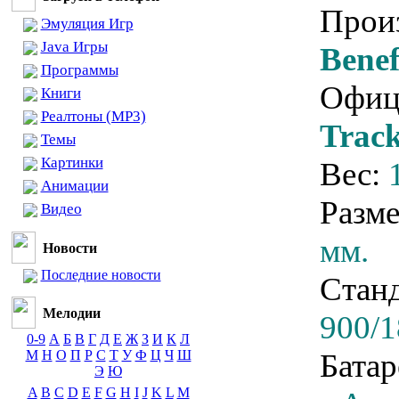
Прои
Эмуляция Игр
Java Игры
Bene
Программы
Офиц
Книги
Реалтоны (MP3)
Trac
Темы
Картинки
Вес:
Анимации
Разм
Видео
мм.
Новости
Последние новости
Стан
Мелодии
900/
0-9
А
Б
В
Г
Д
Е
Ж
З
И
К
Л
М
Н
О
П
Р
С
Т
У
Ф
Ц
Ч
Ш
Батар
Э
Ю
A
B
C
D
E
F
G
H
I
J
K
L
M