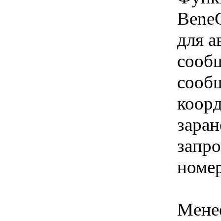
BeneG
для 
сообщ
сооб
коор
заран
запр
номер
Менее