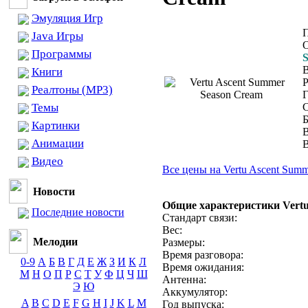
Эмуляция Игр
Java Игры
Программы
Книги
Реалтоны (MP3)
Г
Темы
С
Б
Картинки
В
Анимации
Видео
Все цены на Vertu Ascent Sum
Новости
Общие характеристики Vertu
Последние новости
Стандарт связи:
Вес:
Мелодии
Размеры:
Время разговора:
0-9
А
Б
В
Г
Д
Е
Ж
З
И
К
Л
Время ожидания:
М
Н
О
П
Р
С
Т
У
Ф
Ц
Ч
Ш
Антенна:
Э
Ю
Аккумулятор:
A
B
C
D
E
F
G
H
I
J
K
L
M
Год выпуска: