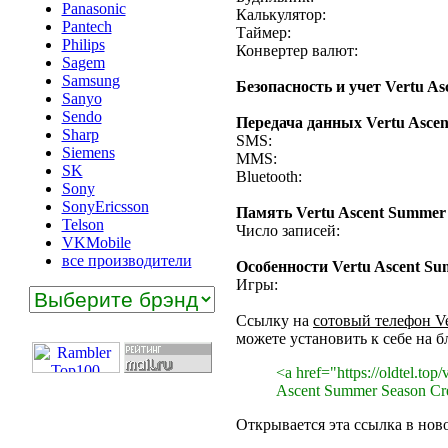
Panasonic
Калькулятор:
Pantech
Таймер:
Philips
Конвертер валют:
Sagem
Samsung
Безопасность и учет Vertu A
Sanyo
Sendo
Передача данных Vertu Asce
Sharp
SMS:
Siemens
MMS:
SK
Bluetooth:
Sony
SonyEricsson
Память Vertu Ascent Summer
Telson
Число записей:
VKMobile
все производители
Особенности Vertu Ascent Su
Игры:
Ссылку на
сотовый телефон Ve
можете установить к себе на б
<a href="https://oldtel.top
Ascent Summer Season C
Открывается эта ссылка в нов