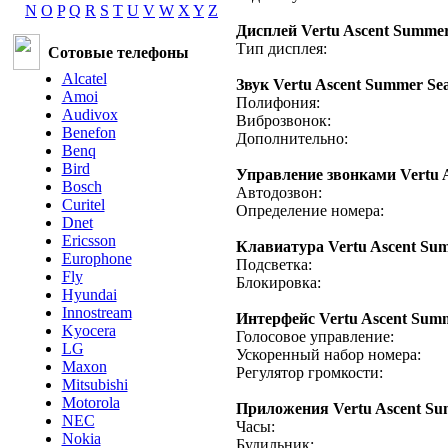
N
O
P
Q
R
S
T
U
V
W
X
Y
Z
Дисплей Vertu Ascent Summe
Тип дисплея:
Сотовые телефоны
Alcatel
Звук Vertu Ascent Summer Se
Amoi
Полифония:
Audivox
Виброзвонок:
Benefon
Дополнительно:
Benq
Bird
Управление звонками Vertu 
Bosch
Автодозвон:
Curitel
Определение номера:
Dnet
Ericsson
Клавиатура Vertu Ascent Su
Europhone
Подсветка:
Fly
Блокировка:
Hyundai
Innostream
Интерфейс Vertu Ascent Sum
Kyocera
Голосовое управление:
LG
Ускоренный набор номера:
Maxon
Регулятор громкости:
Mitsubishi
Motorola
Приложения Vertu Ascent Su
NEC
Часы:
Nokia
Будильник: