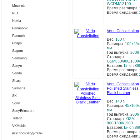
WCDMA 2100
Motorola
Время разговора:
Время ожидания:
NEC
Nokia
Panasonic
Vertu Constellation
Pantech
Вес:
160 г.
Philips
Размеры:
109x45x
мм.
Sagem
Год выпуска:
2006
Стандарт:
Samsung
GSM850/900/1800
Батарея:
Li-Ion 8
Sanyo
Время разговора:
Sendo
Время ожидания:
Sharp
Vertu Constellation
Siemens
Polished Stainless 
Black Leather
SK
Вес:
140 г.
Sony
Размеры:
45x109x
мм.
SonyEricsson
Год выпуска:
2006
Telson
Стандарт:
GSM
900/1800/1900
VKMobile
Батарея:
Li-Ion 8
Время разговора:
все производители
Время ожидания: