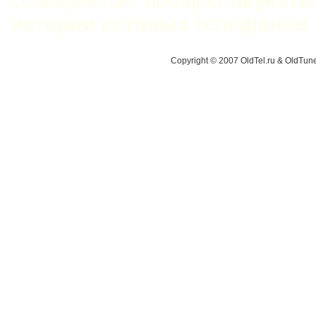
сониэриксон, вобщем
окунете
истории сотовых телефонов
.
Copyright © 2007 OldTel.ru & OldTu