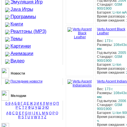
Год выпуска:
2004
Эмуляция Игр
Стандарт:
GSM
Java Игры
900/1900
Батарея:
Li-Ion мА
Программы
Время разговора:
Время ожидания:
Книги
Vertu Ascent Black
Реалтоны (MP3)
Leather
Темы
Вес:
173 г.
Размеры:
108x43x
Картинки
мм.
Анимации
Год выпуска:
2005 
Стандарт:
GSM
Видео
900/1900
Батарея:
Li-Ion
Время разговора:
Время ожидания:
Новости
Vertu Ascent Indian
Последние новости
Вес:
173 г.
Размеры:
108x43x
Мелодии
мм.
Год выпуска:
2006 
0-9
А
Б
В
Г
Д
Е
Ж
З
И
К
Л
М
Н
О
П
Стандарт:
GSM
Р
С
Т
У
Ф
Ц
Ч
Ш
Э
Ю
900/1900
Батарея:
Li-Ion 9
A
B
C
D
E
F
G
H
I
J
K
L
M
N
O
P
Q
Время разговора:
R
S
T
U
V
W
X
Y
Z
ч.
Время ожидания: