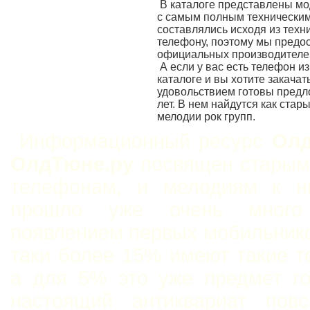
В каталоге представлены м
с самым полным техническим
составлялись исходя из техн
телефону, поэтому мы предо
официальных производителе
А если у вас есть телефон и
каталоге и вы хотите закачат
удовольствием готовы пред
лет. В нем найдутся как стар
мелодии рок групп.
Информационный ресурс
Олд
ОлдТюне.ру
посвящен старым
телефонам, и мелодиям к н
прошло уже очень мног
появлением первых мобильнико
таки более 15% имеют такие 
а для 5% это уже предмет го
настоящий антиквариат повс