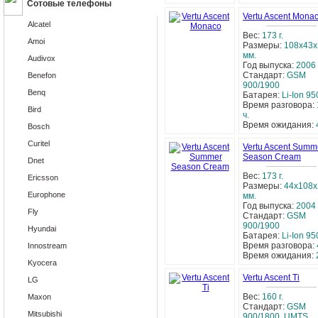
Сотовые телефоны
Vertu Ascent Mona
Alcatel
Вес:
173 г.
Amoi
Размеры:
108x43x
мм.
Audivox
Год выпуска:
2006 
Стандарт:
GSM
Benefon
900/1900
Benq
Батарея:
Li-Ion 9
Время разговора:
Bird
ч.
Время ожидания:
Bosch
Curitel
Vertu Ascent Summ
Season Cream
Dnet
Вес:
173 г.
Ericsson
Размеры:
44x108x
Europhone
мм.
Год выпуска:
2004 
Fly
Стандарт:
GSM
900/1900
Hyundai
Батарея:
Li-Ion 9
Время разговора:
Innostream
Время ожидания:
Kyocera
Vertu Ascent Ti
LG
Вес:
160 г.
Maxon
Стандарт:
GSM
Mitsubishi
900/1800, UMTS,