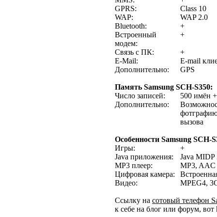
GPRS:
Class 10
WAP:
WAP 2.0
Bluetooth:
+
Встроенный
+
модем:
Связь с ПК:
+
E-Mail:
E-mail кли
Дополнительно:
GPS
Память Samsung SCH-S350:
Число записей:
500 имён +
Дополнительно:
Возможнос
фотграфию
вызова
Особенности Samsung SCH-S
Игры:
+
Java приложения:
Java MIDP 
MP3 плеер:
MP3, AAC
Цифровая камера:
Встроенна
Видео:
MPEG4, 3
Ссылку на
сотовый телефон 
к себе на блог или форум, вот 