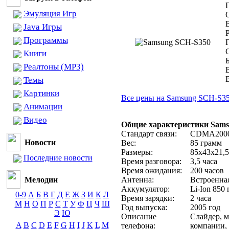
Эмуляция Игр
Java Игры
Программы
Книги
Реалтоны (MP3)
Темы
Картинки
Все цены на Samsung SCH-S3
Анимации
Видео
Общие характеристики Sams
Стандарт связи:
CDMA200
Новости
Вес:
85 грамм
Размеры:
85х43х21,5
Последние новости
Время разговора:
3,5 часа
Время ожидания:
200 часов
Мелодии
Антенна:
Встроенна
Аккумулятор:
Li-Ion 850
0-9
А
Б
В
Г
Д
Е
Ж
З
И
К
Л
Время зарядки:
2 часа
М
Н
О
П
Р
С
Т
У
Ф
Ц
Ч
Ш
Год выпуска:
2005 год
Э
Ю
Описание
Слайдер, 
A
B
C
D
E
F
G
H
I
J
K
L
M
телефона:
компании, 