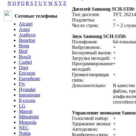
N
O
P
Q
R
S
T
U
V
W
X
Y
Z
Дисплей Samsung SCH-S350:
Тип дисплея:
TFT, 26214
Сотовые телефоны
Подсветка:
+
Alcatel
Число строк:
7 + 2 служ
Amoi
Audivox
Звук Samsung SCH-S350:
Benefon
Полифония:
64-тональн
Benq
Виброзвонок:
+
Bird
Бесшумный вызов:
+
Bosch
Загрузка мелодий:
+
Curitel
Программирование
+
Dnet
мелодий:
Ericsson
Громкоговорящая
+
Europhone
связь:
Fly
Дополнительно:
В качеств
Hyundai
файлы, пр
Innostream
альфа-вол
Kyocera
способнос
LG
Maxon
Управление звонками Samsu
Mitsubishi
Голосовой набор:
+
Motorola
Удержание звонка:
+
NEC
Автодозвон:
+
Nokia
Конференц-связь:
+