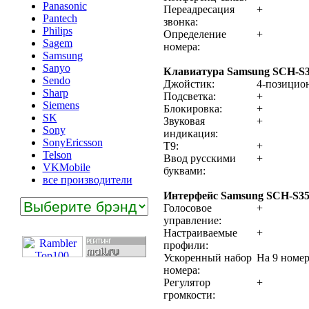
Panasonic
Переадресация
+
Pantech
звонка:
Philips
Определение
+
Sagem
номера:
Samsung
Sanyo
Клавиатура Samsung SCH-S3
Sendo
Джойстик:
4-позицио
Sharp
Подсветка:
+
Siemens
Блокировка:
+
SK
Звуковая
+
Sony
индикация:
SonyEricsson
T9:
+
Telson
Ввод русскими
+
VKMobile
буквами:
все производители
Интерфейс Samsung SCH-S35
Голосовое
+
управление:
Настраиваемые
+
профили:
Ускоренный набор
На 9 номе
номера:
Регулятор
+
громкости: