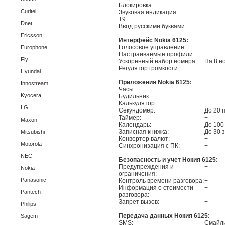
Блокировка:
+
Curitel
Звуковая индикация:
+
T9:
+
Dnet
Ввод русскими буквами:
+
Ericsson
Интерфейс Nokia 6125:
Голосовое управление:
+
Europhone
Настраиваемые профили:
+
Fly
Ускоренный набор номера:
На 8 н
Регулятор громкости:
+
Hyundai
Приложения Nokia 6125:
Innostream
Часы:
+
Kyocera
Будильник:
+
Калькулятор:
+
LG
Секундомер:
До 20 
Таймер:
+
Maxon
Календарь:
До 100
Записная книжка:
До 30 
Mitsubishi
Конвертер валют:
+
Motorola
Синхронизация с ПК:
+
NEC
Безопасность и учет Нокия 6125:
Предупреждения и
+
Nokia
ограничения:
Panasonic
Контроль времени разговора:
+
Информация о стоимости
+
Pantech
разговора:
Запрет вызов:
+
Philips
Передача данных Нокия 6125:
Sagem
SMS:
Смайл