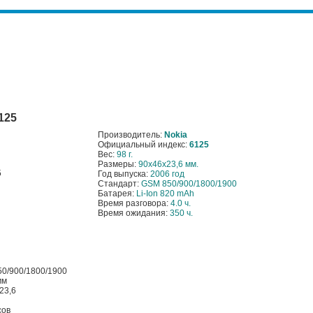
125
Производитель:
Nokia
Официальный индекс:
6125
Вес:
98 г.
Размеры:
90х46х23,6 мм.
Год выпуска:
2006 год
Стандарт:
GSM 850/900/1800/1900
Батарея:
Li-Ion 820 mAh
Время разговора:
4.0 ч.
Время ожидания:
350 ч.
0/900/1800/1900
мм
23,6
сов