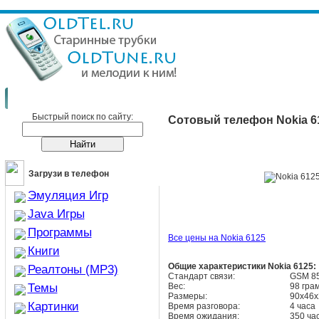
Сотовые телефоны
Nokia
Nokia 6125
Быстрый поиск по сайту:
Сотовый телефон Nokia 6
Загрузи в телефон
Эмуляция Игр
Java Игры
Программы
Все цены на Nokia 6125
Книги
Общие характеристики Nokia 6125:
Реалтоны (MP3)
Стандарт связи:
GSM 85
Темы
Вес:
98 гра
Размеры:
90х46х
Картинки
Время разговора:
4 часа
Время ожидания:
350 ча