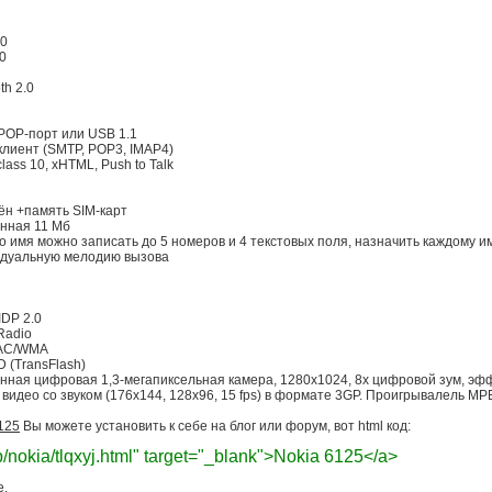
10
0
th 2.0
POP-порт или USB 1.1
 клиент (SMTP, POP3, IMAP4)
ass 10, xHTML, Push to Talk
ён +память SIM-карт
нная 11 Мб
о имя можно записать до 5 номеров и 4 текстовых поля, назначить каждому 
дуальную мелодию вызова
IDP 2.0
Radio
AC/WMA
D (TransFlash)
нная цифровая 1,3-мегапиксельная камера, 1280х1024, 8х цифровой зум, эф
 видео со звуком (176х144, 128х96, 15 fps) в формате 3GP. Проигрывалель MP
125
Вы можете установить к себе на блог или форум, вот html код:
top/nokia/tlqxyj.html" target="_blank">Nokia 6125</a>
е.