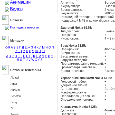
Анимации
Антенна:
Встро
Аккумулятор:
Li-Ion
Видео
Время зарядки:
2 часа
Год выпуска:
2006 г
Раскладной телефон с встроенной 
Новости
поддержкой MP3 и других форматов, 
Последние новости
Дисплей Nokia 6125:
Тип дисплея:
Внешни
Подсветка:
+
Число строк:
4 + 2 
Мелодии
Звук Nokia 6125:
0-9
А
Б
В
Г
Д
Е
Ж
З
И
К
Л
М
Н
О
П
Полифония:
40-тон
Р
С
Т
У
Ф
Ц
Ч
Ш
Э
Ю
Виброзвонок:
+
A
B
C
D
E
F
G
H
I
J
K
L
M
N
O
P
Q
Бесшумный вызов:
+
R
S
T
U
V
W
X
Y
Z
Загрузка мелодий:
+
Программирование мелодий:
+
Громкоговорящая связь:
+
Сотовые телефоны
Дополнительно:
В каче
Alcatel
Управление звонками Nokia 6125:
Голосовой набор:
+
Amoi
Удержание звонка:
+
Автодозвон:
До 10 
Audivox
Конференц-связь:
+
Переадресация звонка:
+
Benefon
Определение номера:
+
Benq
Клавиатура Nokia 6125:
Bird
Джойстик:
4-пози
Подсветка:
+
Bosch