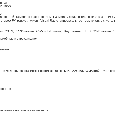
енная
 820 mAh
од
антенной, камера с разрешением 1,3 мегапикселя и плавным 8-кратным з
стерео-FM-радио и клиент Visual Radio, универсальное подключение с исполь
й: CSTN, 65536 цветов, 96х55 (1,4 дюйма); Внутренний: TFT, 262144 цветов, 
служебные и строка иконок
альная
стве мелодии звонка может использоваться МР3, AAC или WMA файл, MIDI си
попыток
ционная навигационная клавиша