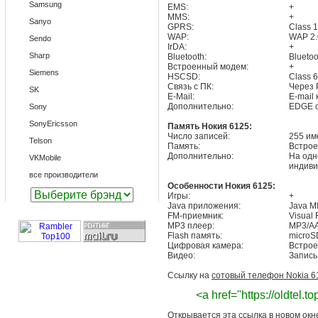
Samsung
EMS:
+
MMS:
+
Sanyo
GPRS:
Class 
WAP:
WAP 2.
Sendo
IrDA:
+
Sharp
Bluetooth:
Bluetoo
Встроенный модем:
+
Siemens
HSCSD:
Class 6
Связь с ПК:
Через 
SK
E-Mail:
E-mail
Дополнительно:
EDGE cl
Sony
SonyEricsson
Память Нокия 6125:
Число записей:
255 им
Telson
Память:
Встрое
Дополнительно:
На одн
VKMobile
индиви
все производители
Особенности Нокия 6125:
Игры:
+
Java приложения:
Java M
FM-приемник:
Visual 
MP3 плеер:
MP3/A
Flash память:
microS
Цифровая камера:
Встрое
Видео:
Запись
Ссылку на
сотовый телефон Nokia 6
<a href="https://oldtel.
Открывается эта ссылка в новом окн