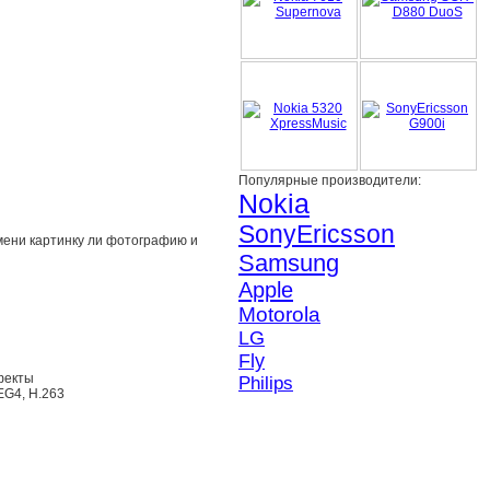
Популярные производители:
Nokia
SonyEricsson
имени картинку ли фотографию и
Samsung
Apple
Motorola
LG
Fly
фекты
Philips
EG4, H.263