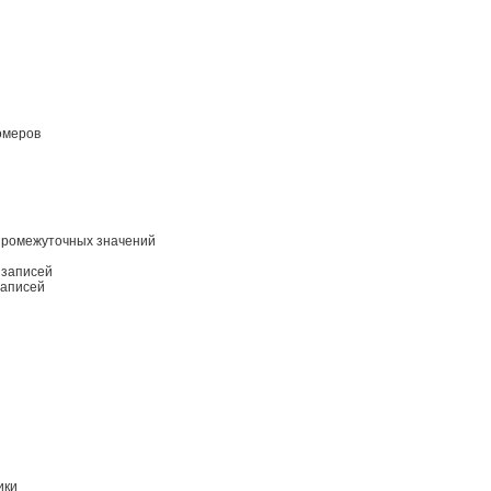
омеров
промежуточных значений
 записей
записей
ики