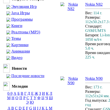
Nokia N82
Эмуляция Игр
Java Игры
Вес:
114 г.
Размеры:
Программы
112x50.2x17.3
Книги
Стандарт:
GSM/UMTS
Реалтоны (MP3)
Батарея:
Li-Ion
Темы
1050 мАч
Время разгово
Картинки
5.0 ч.
Анимации
Время ожидан
225 ч.
Видео
Новости
Последние новости
Nokia N90
Мелодии
Вес:
173 г.
Размеры:
0-9
А
Б
В
Г
Д
Е
Ж
З
И
К
Л
112x51x24 мм.
М
Н
О
П
Р
С
Т
У
Ф
Ц
Ч
Ш
Год выпуска:
Э
Ю
год
A
B
C
D
E
F
G
H
I
J
K
L
M
Стандарт:
GS