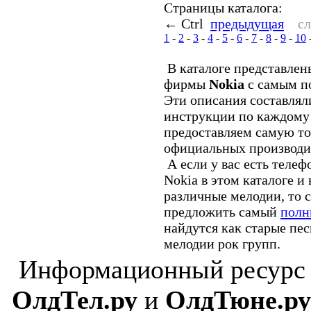
Страницы каталога:
← Ctrl
предыдущая
с
1
-
2
-
3
-
4
-
5
-
6
-
7
-
8
-
9
-
10
В каталоге представлен
фирмы
Nokia
с самым п
Эти описания составлял
инструкции по каждому
предоставляем самую т
официальных производи
А если у вас есть теле
Nokia в этом каталоге и 
различные мелодии, то 
предложить самый
полн
найдутся как старые пес
мелодии рок групп.
Информационный ресурс
ОлдТел.ру
и
ОлдТюне.ру