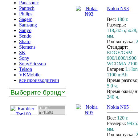
Panasonic
Pantech
Nokia N93
Philips
Sagem
Вес:
180 г.
Samsung
Размеры:
Sanyo
118,2x55,5x28,
Sendo
мм.
Sharp
Год выпуска:
Siemens
Стандарт:
SK
EDGE/GSM
Sony
900/1800/1900
SonyEricsson
WCDMA 2100
Telson
Батарея:
Li-Ion
VKMobile
1100 mAh
все производители
Время разгово
5.0 ч.
Время ожидан
240 ч.
Nokia N95
Вес:
120 г.
Размеры:
99x5
мм.
Год выпуска: