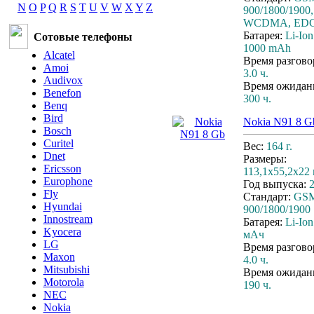
N
O
P
Q
R
S
T
U
V
W
X
Y
Z
900/1800/1900,
WCDMA, ED
Батарея:
Li-Ion
Сотовые телефоны
1000 mAh
Alcatel
Время разгово
Amoi
3.0 ч.
Audivox
Время ожидан
Benefon
300 ч.
Benq
Bird
Nokia N91 8 G
Bosch
Curitel
Вес:
164 г.
Dnet
Размеры:
Ericsson
113,1x55,2x22
Europhone
Год выпуска:
Fly
Стандарт:
GS
Hyundai
900/1800/1900
Innostream
Батарея:
Li-Ion
Kyocera
мАч
LG
Время разгово
Maxon
4.0 ч.
Mitsubishi
Время ожидан
Motorola
190 ч.
NEC
Nokia