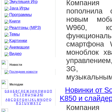
Компания
Эмуляция Игр
Java Игры
пополнила 
Программы
новым моб
Книги
W960, ко
Реалтоны (MP3)
Темы
функциона
Картинки
смартфона 
Анимации
моноблок хв
Видео
управлением
Новости
3G, инт
Последние новости
музыкальным .
Мелодии
Новинки от So
0-9
А
Б
В
Г
Д
Е
Ж
З
И
К
Л
М
Н
О
П
Р
С
Т
У
Ф
Ц
Ч
Ш
Э
Ю
K850 и слайде
A
B
C
D
E
F
G
H
I
J
K
L
M
N
O
P
Q
R
S
T
U
V
W
X
Y
Z
Компания