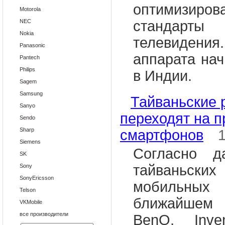
оптимизи
Motorola
NEC
стандар
Nokia
телевидени
Panasonic
аппарата нач
Pantech
Philips
в Индии.
Sagem
Samsung
Тайваньские 
Sanyo
переходят на п
Sendo
Sharp
смартфонов
Siemens
Согласно д
SK
тайваньск
Sony
SonyEricsson
мобильны
Telson
ближайшем 
VKMobile
все производители
BenQ, Inve