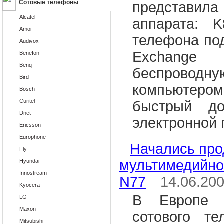
Сотовые телефоны
представила
Alcatel
аппарата: 
Amoi
телефона под
Audivox
Exchang
Benefon
Benq
беспроводн
Bird
компьютеро
Bosch
Curitel
быстрый до
Dnet
электронной п
Ericsson
Europhone
Начались пр
Fly
мультимедийно
Hyundai
Innostream
N77
14.06.20
Kyocera
В Европе н
LG
Maxon
сотового т
Mitsubishi