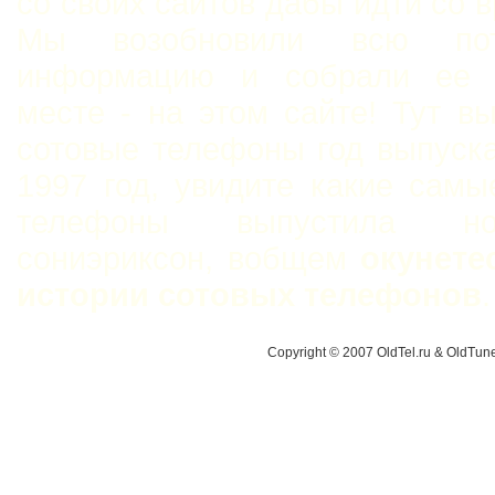
со своих сайтов дабы идти со 
Мы возобновили всю пот
информацию и собрали ее 
месте - на этом сайте! Тут в
сотовые телефоны год выпуск
1997 год, увидите какие сам
телефоны выпустила н
сониэриксон, вобщем
окунете
истории сотовых телефонов
.
Copyright © 2007 OldTel.ru & OldTu