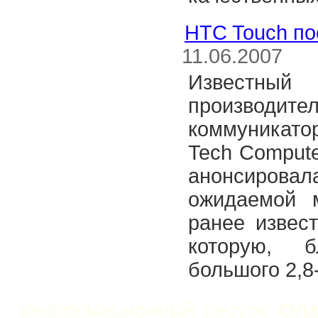
HTC Touch по
11.06.2007
Известны
производит
коммуникато
Tech Comput
анонсиров
ожидаемой 
ранее извест
которую, б
большого 2,8-
Информационный ресурс
Олд