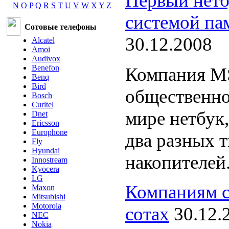
Первый нетб
N
O
P
Q
R
S
T
U
V
W
X
Y
Z
системой па
Сотовые телефоны
30.12.2008
Alcatel
Amoi
Audivox
Benefon
Компания MS
Benq
Bird
общественно
Bosch
Curitel
мире нетбук
Dnet
Ericsson
Europhone
два разных 
Fly
Hyundai
накопителей
Innostream
Kyocera
LG
Компаниям с
Maxon
Mitsubishi
Motorola
сотах
30.12.
NEC
Nokia