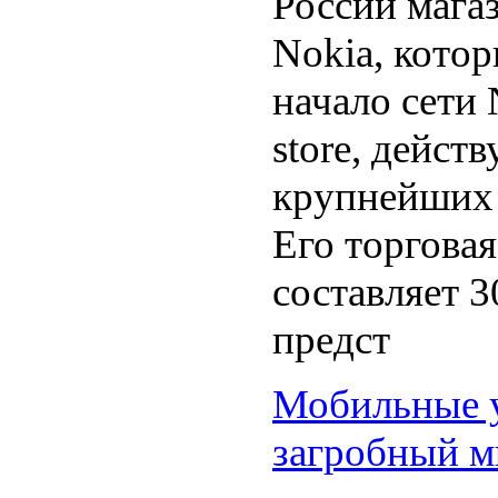
России мага
Nokia, кото
начало сети 
store, дейст
крупнейших 
Его торгова
составляет 30
предст
Мобильные у
загробный м