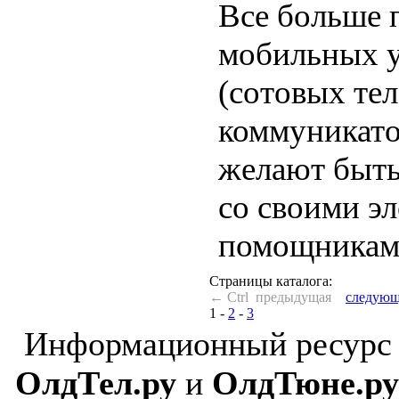
Все больше 
мобильных у
(сотовых те
коммуникато
желают быт
со своими э
помощникам
Страницы каталога:
← Ctrl предыдущая
следующ
1
-
2
-
3
Информационный ресурс
ОлдТел.ру
и
ОлдТюне.ру