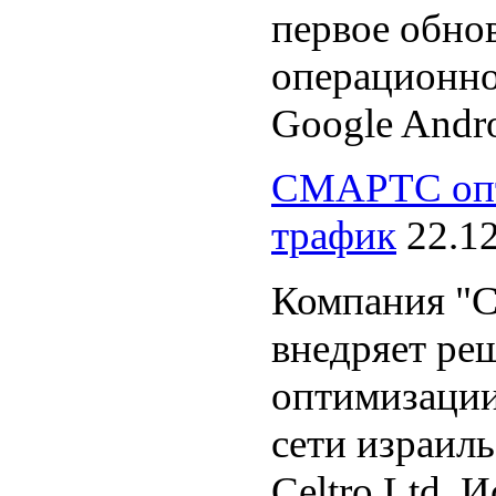
первое обно
операционно
Google Andro
СМАРТС оп
трафик
22.1
Компания 
внедряет ре
оптимизации
сети израиль
Celtro Ltd. 