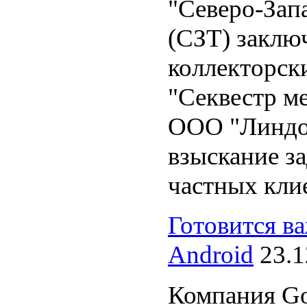
"Северо-Зап
(СЗТ) заклю
коллекторс
"Секвестр м
ООО "Линдо
взыскание з
частных кли
Готовится в
Android
23.1
Компания Go