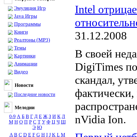
Intel отрица
Эмуляция Игр
Java Игры
относительно
Программы
Книги
31.12.2008
Реалтоны (MP3)
Темы
В своей нед
Картинки
DigiTimes п
Анимации
Видео
скандал, утве
Новости
фактически,
Последние новости
распростра
Мелодии
nVidia Ion.
0-9
А
Б
В
Г
Д
Е
Ж
З
И
К
Л
М
Н
О
П
Р
С
Т
У
Ф
Ц
Ч
Ш
Э
Ю
A
B
C
D
E
F
G
H
I
J
K
L
M