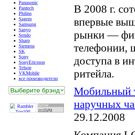
Panasonic
В 2008 г. со
Pantech
Philips
впервые вы
Sagem
Samsung
Sanyo
рынки — фи
Sendo
Sharp
телефонии, 
Siemens
SK
Sony
доступа в и
SonyEricsson
Telson
ритейла.
VKMobile
все производители
Мобильный 
наручных ча
29.12.2008
Компания LG