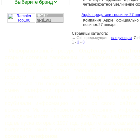
и четырех крупных городах 
четырехкратное увеличение ск
Apple представит новинки 27 ян
Компания Apple официально
новинок 27 января.
Страницы каталога:
← Ctrl предыдущая
следующая
Ctr
1
-
2
-
3
Информационный ресурс
ОлдТел.ру
и
ОлдТюн
старым сотовым телефонам, и мелодиям к ним. Х
очень много лет с появлением первых мобильнико
более 15% имеют такие телефоны, а для 5% эт
гордости и настоящий антиквариат повседне
сожалению эти люди остались обделены подобными
смену полифонии пришли мп3, на смену монохр
пришли много цветные и про старые стандарты
поубивали информацию о них со своих сайтов
временем. Мы возобновили всю потерянную информ
ее в одном месте - на этом сайте! Тут вы найдете с
год выпуска которых 1997 год, увидите какие самые 
выпустила нокия и сониэриксон, вобщем
окунетесь
сотовых телефонов
.