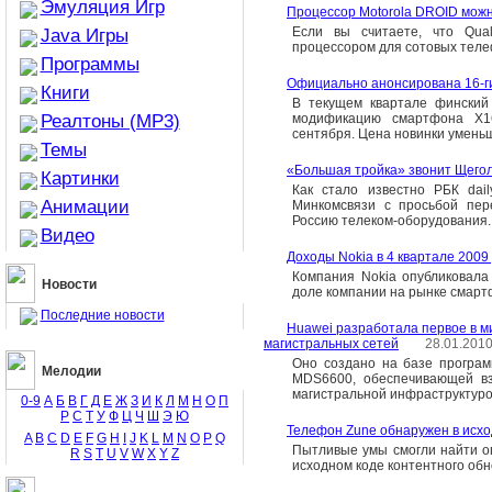
Эмуляция Игр
Процессор Motorola DROID можн
Если вы считаете, что Qu
Java Игры
процессором для сотовых телеф
Программы
Официально анонсирована 16-ги
Книги
В текущем квартале финский
Реалтоны (MP3)
модификацию смартфона X16
сентября. Цена новинки уменьш
Темы
«Большая тройка» звонит Щего
Картинки
Как стало известно РБК dai
Анимации
Минкомсвязи с просьбой пер
Россию телеком-оборудования.
Видео
Доходы Nokia в 4 квартале 2009
Компания Nokia опубликовала 
Новости
доле компании на рынке смарт
Последние новости
Huawei разработала первое в 
магистральных сетей
28.01.201
Оно создано на базе програм
Мелодии
MDS6600, обеспечивающей вз
магистральной инфраструктуро
0-9
А
Б
В
Г
Д
Е
Ж
З
И
К
Л
М
Н
О
П
Р
С
Т
У
Ф
Ц
Ч
Ш
Э
Ю
Телефон Zune обнаружен в исхо
A
B
C
D
E
F
G
H
I
J
K
L
M
N
O
P
Q
Пытливые умы смогли найти оп
R
S
T
U
V
W
X
Y
Z
исходном коде контентного обн