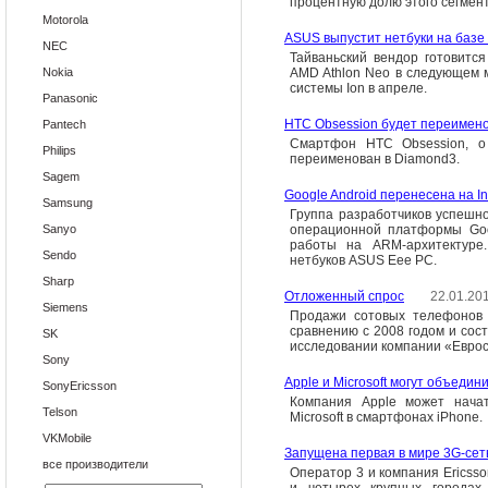
процентную долю этого сегмент
Motorola
ASUS выпустит нетбуки на базе N
NEC
Тайваньский вендор готовитс
Nokia
AMD Athlon Neo в следующем м
системы Ion в апреле.
Panasonic
HTC Obsession будет переимен
Pantech
Смартфон HTC Obsession, о
Philips
переименован в Diamond3.
Sagem
Google Android перенесена на I
Samsung
Группа разработчиков успешно
Sanyo
операционной платформы Goo
работы на ARM-архитектуре.
Sendo
нетбуков ASUS Eee PC.
Sharp
Отложенный спрос
22.01.20
Siemens
Продажи сотовых телефонов 
сравнению с 2008 годом и сост
SK
исследовании компании «Еврос
Sony
Apple и Microsoft могут объедин
SonyEricsson
Компания Apple может начат
Telson
Microsoft в смартфонах iPhone.
VKMobile
Запущена первая в мире 3G-сет
все производители
Оператор 3 и компания Ericsso