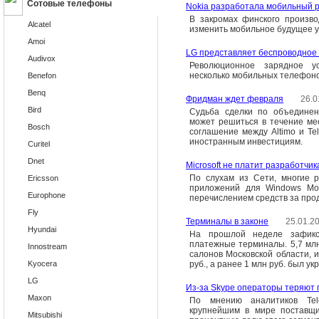
Сотовые телефоны
Nokia разработала мобильный 
В закромах финского произво
Alcatel
изменить мобильное будущее у
Amoi
LG представляет беспроводное 
Audivox
Революционное зарядное у
несколько мобильных телефон
Benefon
Benq
Фридман ждет февраля
26.0
Bird
Судьба сделки по объединен
может решиться в течение мес
Bosch
соглашение между Altimo и Te
иностранным инвестициям.
Curitel
Dnet
Microsoft не платит разработчик
По слухам из Сети, многие 
Ericsson
приложений для Windows Mob
Europhone
перечислением средств за про
Fly
Терминалы в законе
25.01.2
Hyundai
На прошлой неделе зафикс
платежные терминалы. 5,7 млн
Innostream
салонов Московской области, 
Kyocera
руб., а ранее 1 млн руб. был ук
LG
Из-за Skype операторы теряют
Maxon
По мнению аналитиков Tele
крупнейшим в мире поставщи
Mitsubishi