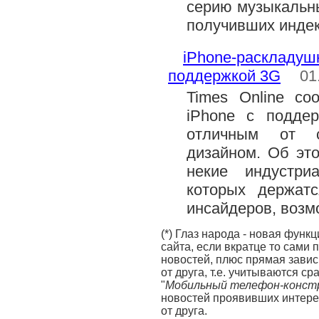
серию музыкальны
получивших индек
iPhone-раскладушк
поддержкой 3G
01
Times Online со
iPhone с подде
отличным от с
дизайном. Об эт
некие индустри
которых держат
инсайдеров, возмо
(*) Глаз народа - новая функ
сайта, если вкратце то сами
новостей, плюс прямая завис
от друга, т.е. учитываются с
"
Мобильный телефон-конст
новостей проявивших интерес
от друга.