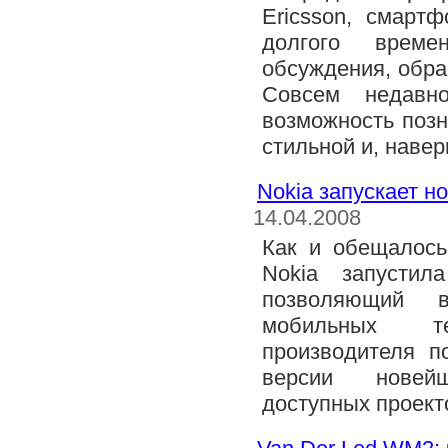
Ericsson, смарт
долгого време
обсуждения, обра
Совсем недавн
возможность поз
стильной и, наверн
Nokia запускает н
14.04.2008
Как и обещалось
Nokia запустил
позволяющий в
мобильных т
производителя п
версии новей
доступных проекто