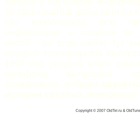
забыли у поубивали информац
со своих сайтов дабы идти со 
Мы возобновили всю пот
информацию и собрали ее 
месте - на этом сайте! Тут в
сотовые телефоны год выпуск
1997 год, увидите какие сам
телефоны выпустила н
сониэриксон, вобщем
окунете
истории сотовых телефонов
.
Copyright © 2007 OldTel.ru & OldTu