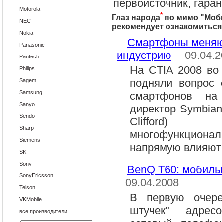
первоисточник, гара
Motorola
*
Глаз народа
по мимо "
Моб
NEC
рекомендует ознакомиться
Nokia
Смартфоны меняю
Panasonic
индустрию
09.04.
Pantech
На CTIA 2008 во
Philips
подняли вопрос 
Sagem
Samsung
смартфонов на
Sanyo
директор Symbia
Sendo
Clifford)
Sharp
многофункциона
Siemens
напрямую влияют 
SK
Sony
BenQ T60: мобиль
SonyEricsson
09.04.2008
Telson
В первую очере
VKMobile
штучек" адрес
все производители