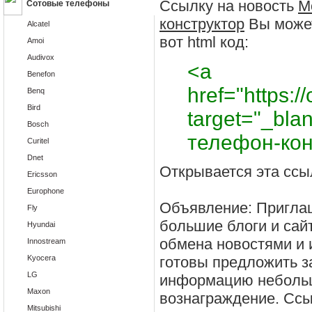
Ссылку на новость
М
Сотовые телефоны
конструктор
Вы может
Alcatel
вот html код:
Amoi
Audivox
<a
Benefon
href="https://
Benq
Bird
target="_bl
Bosch
телефон-кон
Curitel
Dnet
Открывается эта ссы
Ericsson
Europhone
Объявление: Приглаш
Fly
большие блоги и сай
Hyundai
обмена новостями и
Innostream
Kyocera
готовы предложить з
LG
информацию неболь
Maxon
вознаграждение. Ссыл
Mitsubishi