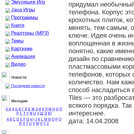
Эмуляция Игр
придумал необычный
Java Игры
телефона. Корпус это
Программы
крохотных плиток, к
Книги
менять, тем самым, 
Реалтоны (MP3)
ключе. Идея очень ин
Темы
воплощенная в жизнь
Картинки
понятно, какие имен
Анимации
дизайн по сравнени
Видео
пластмассовыми кор
телефонов, которых 
Новости
количество. Нам каж
Последние новости
способ насладиться 
Tiles — это разброса
Мелодии
всякого порядка. Та
0-9
А
Б
В
Г
Д
Е
Ж
З
И
К
Л
М
Н
О
П
интереснее.
Р
С
Т
У
Ф
Ц
Ч
Ш
Э
Ю
A
B
C
D
E
F
G
H
I
J
K
L
M
N
O
P
Q
дата: 14.04.2008
R
S
T
U
V
W
X
Y
Z