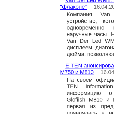
Van Der Led WM2:
"флаконе"
16.04.2
Компания Van
устройство, ко
одновременно
наручные часы. 
Van Der Led WM2
дисплеем, диагона
дюйма, позволя
E-TEN анонсировал
M750 и M810
16.0
На своём официа
TEN Informatio
информацию о 
Glofiish M810 и
первая из пред
появлялась в н