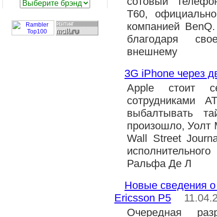
сотовый телефо
T60, официально
компанией BenQ. 
благодаря сво
внешнему
3G iPhone через д
Apple стоит с
сотрудниками A
выбалтывать т
произошло, Уолт М
Wall Street Jour
исполнительного
Ральфа Де Л
Новые сведения о
Ericsson P5
11.04.
Очередная раз