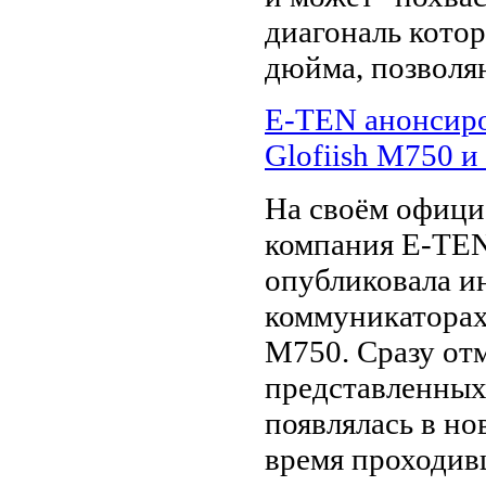
диагональ котор
дюйма, позвол
E-TEN анонсир
Glofiish M750 
На своём офици
компания E-TEN
опубликовала 
коммуникаторах
M750. Сразу отм
представленных
появлялась в но
время проходивш