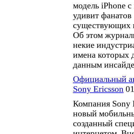
модель iPhone 
удивит фанатов
существующих п
Об этом журнал
некие индустри
имена которых д
данным инсайдер
Официальный ан
Sony Ericsson
01
Компания Sony 
новый мобильны
созданный спец
интернетом. Вн