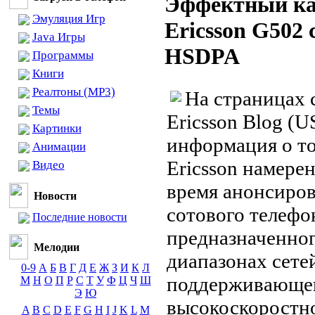
Эффектный ка
Эмуляция Игр
Ericsson G502
Java Игры
HSDPA
Программы
Книги
Реалтоны (MP3)
На страницах с
Темы
Ericsson Blog (
Картинки
информация о то
Анимации
Ericsson намере
Видео
время анонсиров
Новости
сотового телефо
Последние новости
предназначенног
Мелодии
диапазонах сет
0-9
А
Б
В
Г
Д
Е
Ж
З
И
К
Л
поддерживающе
М
Н
О
П
Р
С
Т
У
Ф
Ц
Ч
Ш
Э
Ю
высокоскоростн
A
B
C
D
E
F
G
H
I
J
K
L
M