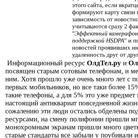
этого сайта, если вкратц
формируют карту связи 
зависимость от новостной
учитываются сразу 2 фак
"
Эффектный камерафон S
поддержкой HSDPA
" и п
новостей проявивших ин
удаленность друг от друг
Информационный ресурс
ОлдТел.ру
и
Ол
посвящен старым сотовым телефонам, и м
ним. Хотя прошло уже очень много лет с 
первых мобильников, но все таки более 1
такие телефоны, а для 5% это уже предмет 
настоящий антиквариат повседневной жизн
сожалению эти люди остались обделены п
ресурсами, на смену полифонии пришли мп
монохромным экранам пришли много цвет
старые стандарты все забыли у поубивали