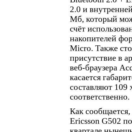
2.0 и внутренне
Мб, который мож
счёт использова
накопителей фор
Micro. Также ст
присутствие в а
веб-браузера Acc
касается габарит
составляют 109 x
соответственно.
Как сообщается,
Ericsson G502 п
квартале нынешн