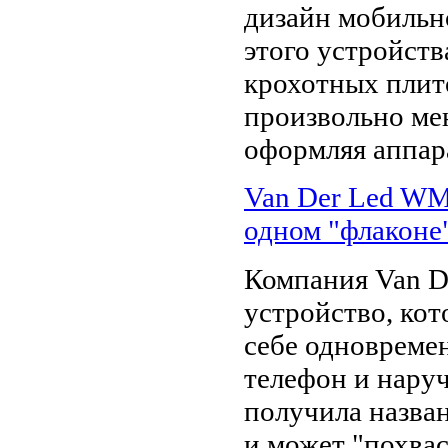
дизайн мобильн
этого устройств
крохотных плит
произвольно мен
оформляя аппар
Van Der Led WM
одном "флаконе
Компания Van D
устройство, кот
себе одновреме
телефон и нару
получила назва
и может "похвас