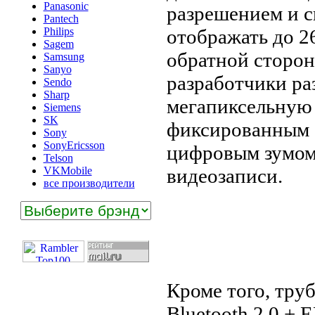
Panasonic
разрешением и 
Pantech
отображать до 26
Philips
Sagem
обратной сторон
Samsung
Sanyo
разработчики ра
Sendo
Sharp
мегапиксельную
Siemens
SK
фиксированным 
Sony
SonyEricsson
цифровым зумом
Telson
видеозаписи.
VKMobile
все производители
Кроме того, тру
Bluetooth 2.0 +