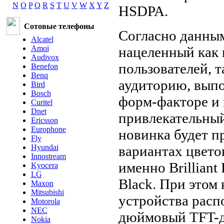
N
O
P
Q
R
S
T
U
V
W
X
Y
Z
HSDPA.
Сотовые телефоны
Согласно данным
Alcatel
нацеленный как 
Amoi
Audivox
пользователей, 
Benefon
Benq
аудиторию, выпо
Bird
Bosch
форм-факторе и 
Curitel
Dnet
привлекательны
Ericsson
Europhone
новинка будет пр
Fly
вариантах цвето
Hyundai
Innostream
именно Brilliant
Kyocera
LG
Black. При этом
Maxon
Mitsubishi
устройства расп
Motorola
NEC
дюймовый TFT-
Nokia