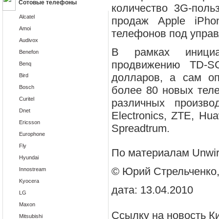
Сотовые телефоны
количество 3G-поль
Alcatel
продаж Apple iPh
Amoi
телефонов под управ
Audivox
В рамках иници
Benefon
продвижению TD-S
Benq
долларов, а сам оп
Bird
Bosch
более 80 новых тел
Curitel
различных произво
Dnet
Electronics, ZTE, Hu
Ericsson
Spreadtrum.
Europhone
Fly
По материалам Unwir
Hyundai
© Юрий Стрельченк
Innostream
Kyocera
дата: 13.04.2010
LG
Maxon
Ссылку на новость
К
Mitsubishi