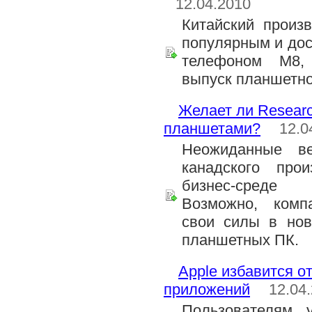
12.04.2010
Китайский произ
популярным и до
телефоном M8,
выпуск планшетно
Желает ли Researc
планшетами?
12.0
Неожиданные в
канадского про
бизнес-среде 
Возможно, комп
свои силы в нов
планшетных ПК.
Apple избавится о
приложений
12.04
Пользователям, 