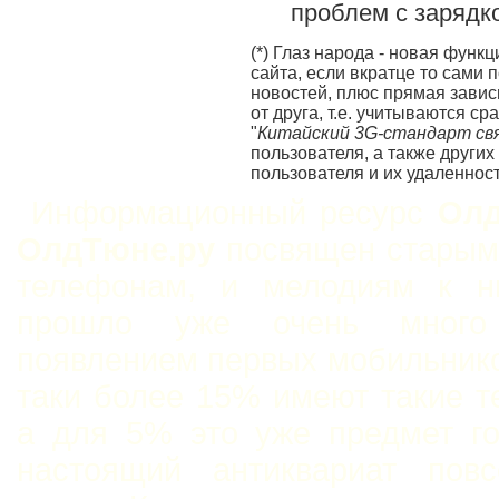
проблем с зарядко
(*) Глаз народа - новая функ
сайта, если вкратце то сами
новостей, плюс прямая завис
от друга, т.е. учитываются ср
"
Китайский 3G-стандарт св
пользователя, а также други
пользователя и их удаленность
Информационный ресурс
Олд
ОлдТюне.ру
посвящен старым
телефонам, и мелодиям к н
прошло уже очень мног
появлением первых мобильнико
таки более 15% имеют такие 
а для 5% это уже предмет го
настоящий антиквариат повс