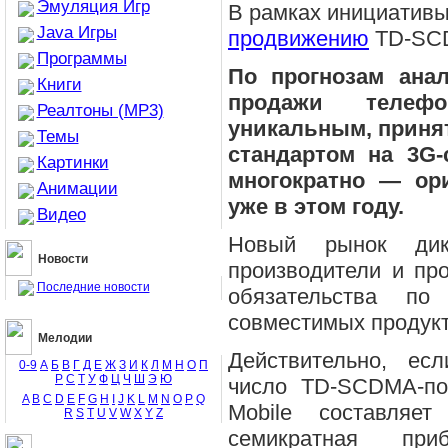
Эмуляция Игр
В рамках инициативы 
Java Игры
продвижению
TD-SCD
Программы
По прогнозам анали
Книги
продажи телеф
Реалтоны (MP3)
уникальным, приня
Темы
стандартом на 3G-
Картинки
многократно — ор
Анимации
уже в этом году.
Видео
Новый рынок дик
Новости
производители и пр
Последние новости
обязательства по
совместимых продукто
Мелодии
Действительно, ес
0-9
А
Б
В
Г
Д
Е
Ж
З
И
К
Л
М
Н
О
П
Р
С
Т
У
Ф
Ц
Ч
Ш
Э
Ю
число TD-SCDMA-по
A
B
C
D
E
F
G
H
I
J
K
L
M
N
O
P
Q
Mobile составляе
R
S
T
U
V
W
X
Y
Z
семикратная пр