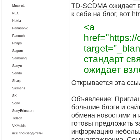
TD-SCDMA ожидает в
Motorola
к себе на блог, вот ht
NEC
Nokia
<a
Panasonic
href="https://
Pantech
Philips
target="_bla
Sagem
стандарт с
Samsung
Sanyo
ожидает взл
Sendo
Sharp
Открывается эта ссыл
Siemens
SK
Объявление: Приглаш
Sony
большие блоги и сай
SonyEricsson
обмена новостями и 
Telson
готовы предложить з
VKMobile
информацию неболь
все производители
вознаграждение. Ссыл