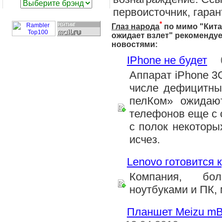
первоисточник, гаран
*
Глаз народа
по мимо "
Кита
ожидает взлет
" рекоменду
новостями:
IPhone не будет
Аппарат iPhone 3
числе дефицитны
пелКом» ожидают
телефонов еще с 
с полок некоторы
исчез.
Lenovo готовится 
Компания, бо
ноутбуками и ПК, 
Планшет Meizu mB