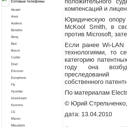
положительного су
Сотовые телефоны
компенсаций и лицен
Alcatel
Amoi
Юридическую опору
Audivox
McKool Smith, в с
Benefon
против Microsoft, зате
Benq
Если ранее Wi-LAN
Bird
Bosch
технологиями, то с
Curitel
категорию патентных
Dnet
году она возбу
Ericsson
преследований 
Europhone
собственного патентн
Fly
По материалам Electr
Hyundai
Innostream
© Юрий Стрельченк
Kyocera
LG
дата: 13.04.2010
Maxon
Mitsubishi