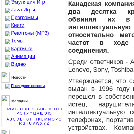
Эмуляция Игр
Канадская компани
Java Игры
два десятка кр
Программы
обвиняя их в
Книги
интеллектуал
Реалтоны (MP3)
относительно мет
Темы
частот в ходе о
Картинки
соединения.
Анимации
Среди ответчиков - Ace
Видео
Lenovo, Sony, Toshiba
Новости
Утверждается, что 
Последние новости
выдан в 1996 году 
перешел в собствен
Мелодии
истец, нарушите
0-9
А
Б
В
Г
Д
Е
Ж
З
И
К
Л
М
Н
О
П
интеллектуальную 
Р
С
Т
У
Ф
Ц
Ч
Ш
Э
Ю
телефонах, портати
A
B
C
D
E
F
G
H
I
J
K
L
M
N
O
P
Q
R
S
T
U
V
W
X
Y
Z
устройствах. Комп