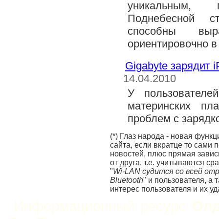
уникальным,
Поднебесной с
способны вы
ориентировочно в 
Gigabyte зарядит 
14.04.2010
У пользовател
материнских пла
проблем с зарядко
(*) Глаз народа - новая функ
сайта, если вкратце то сами
новостей, плюс прямая завис
от друга, т.е. учитываются ср
"
Wi-LAN судится со всей от
Bluetooth
" и пользователя, а
интерес пользователя и их уд
Информационный ресурс
Олд