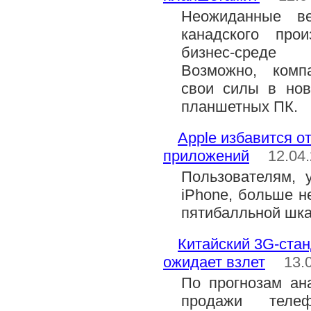
Неожиданные в
канадского про
бизнес-среде 
Возможно, комп
свои силы в нов
планшетных ПК.
Apple избавится о
приложений
12.04
Пользователям, 
iPhone, больше н
пятибалльной шка
Китайский 3G-ста
ожидает взлет
13.
По прогнозам анал
продажи теле