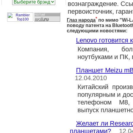
вознаграждение. Ссыл
первоисточник, гаран
*
Глаз народа
по мимо "
Wi-L
поводу патента на Bluetoot
следующими новостями:
Lenovo готовится 
Компания, бо
ноутбуками и ПК, 
Планшет Meizu mB
12.04.2010
Китайский произ
популярным и до
телефоном M8,
выпуск планшетно
Желает ли Researc
планшетами?
12.0