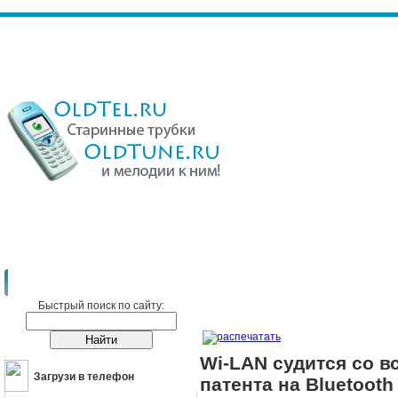
Сотовые телефоны
Новости
Wi-LAN судится со всей отраслью по по
Быстрый поиск по сайту:
распечатать
Wi-LAN судится со в
Загрузи в телефон
патента на Bluetooth