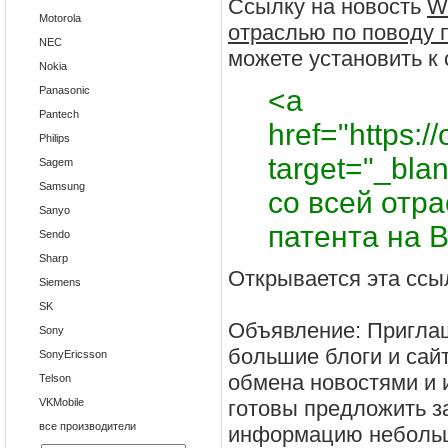
Ссылку на новость
W
Motorola
отраслью по поводу п
NEC
можете установить к с
Nokia
Panasonic
<a
Pantech
href="https://
Philips
target="_bla
Sagem
Samsung
со всей отр
Sanyo
патента на B
Sendo
Sharp
Открывается эта ссыл
Siemens
SK
Объявление: Приглаш
Sony
большие блоги и сай
SonyEricsson
обмена новостями и 
Telson
VKMobile
готовы предложить з
все производители
информацию неболь