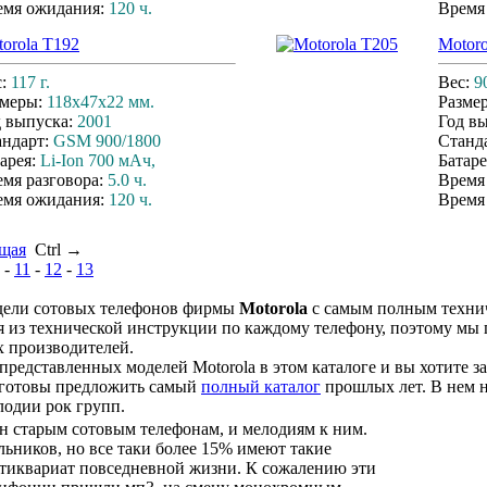
емя ожидания:
120 ч.
Время
orola T192
Motoro
с:
117 г.
Вес:
90
змеры:
118x47x22 мм.
Разме
д выпуска:
2001
Год в
андарт:
GSM 900/1800
Станд
арея:
Li-Ion 700 мАч,
Батаре
мя разговора:
5.0 ч.
Время
емя ожидания:
120 ч.
Время
щая
Ctrl →
-
11
-
12
-
13
дели сотовых телефонов фирмы
Motorola
с самым полным техни
я из технической инструкции по каждому телефону, поэтому мы
 производителей.
 представленных моделей Motorola в этом каталоге и вы хотите з
м готовы предложить самый
полный каталог
прошлых лет. В нем н
лодии рок групп.
 старым сотовым телефонам, и мелодиям к ним.
ьников, но все таки более 15% имеют такие
нтиквариат повседневной жизни. К сожалению эти