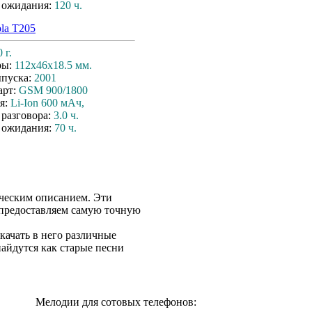
 ожидания:
120 ч.
la T205
 г.
ры:
112x46x18.5 мм.
ыпуска:
2001
арт:
GSM 900/1800
я:
Li-Ion 600 мАч,
 разговора:
3.0 ч.
 ожидания:
70 ч.
ческим описанием. Эти
 предоставляем самую точную
акачать в него различные
айдутся как старые песни
Мелодии для сотовых телефонов: