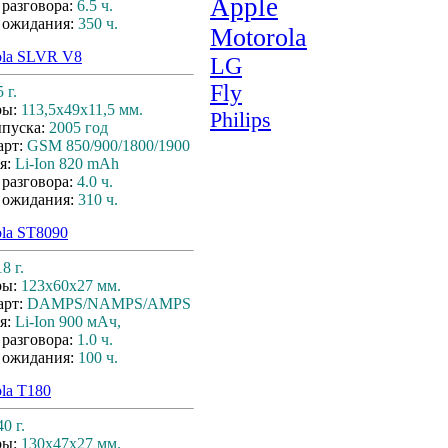
Apple
 разговора:
6.5 ч.
 ожидания:
350 ч.
Motorola
ola SLVR V8
LG
Fly
 г.
ры:
113,5х49х11,5 мм.
Philips
ыпуска:
2005 год
арт:
GSM 850/900/1800/1900
я:
Li-Ion 820 mAh
 разговора:
4.0 ч.
 ожидания:
310 ч.
ola ST8090
8 г.
ры:
123x60x27 мм.
арт:
DAMPS/NAMPS/AMPS
я:
Li-Ion 900 мАч,
 разговора:
1.0 ч.
 ожидания:
100 ч.
la T180
40 г.
ры:
130x47x27 мм.