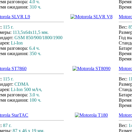
мя разговора:
4.0 ч.
Время
емя ожидания:
310 ч.
Время
torola SLVR L9
Motor
с:
115 г.
Вес:
85
змеры:
113,5x64x11,5 мм.
Разме
андарт:
GSM 850/900/1800/1900
Год в
арея:
Li-Ion
Станд
мя разговора:
6.4 ч.
Батаре
емя ожидания:
350 ч.
Время
Время
orola ST7860
Motor
с:
115 г.
Вес:
11
андарт:
CDMA
Разме
арея:
Li-Ion 500 мАч,
Станд
мя разговора:
3.0 ч.
Батаре
емя ожидания:
100 ч.
Время
Время
orola StarTAC
Motoro
с:
87 г.
Вес:
1
змеры:
87 x 46 x 19 мм.
Разме