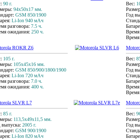
с:
90 г.
Вес:
1
змеры:
94x50x17 мм.
Разме
андарт:
GSM 850/1900
Год в
арея:
Li-Ion 940 мАч
Станд
мя разговора:
7.5 ч.
Батаре
емя ожидания:
250 ч.
Время
Время
torola ROKR Z6
Motor
с:
105 г.
Вес:
85
змеры:
105x45x16 мм.
Разме
андарт:
GSM 850/900/1800/1900
Год в
арея:
Li-Ion 720 мАч
Станд
мя разговора:
7.0 ч.
Батаре
емя ожидания:
400 ч.
Время
Время
torola SLVR L7
Motor
с:
85 г.
Вес:
96
змеры:
113,5x49x11,5 мм.
Разме
д выпуска:
2005 г.
Год в
андарт:
GSM 900/1900
Станд
арея:
Li-Ion 820 мАч
Батаре