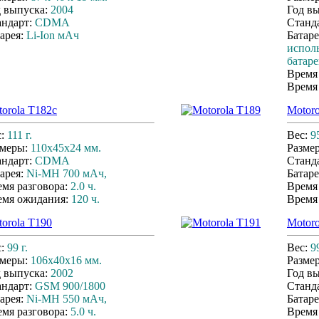
д выпуска:
2004
Год в
андарт:
CDMA
Станд
арея:
Li-Ion мАч
Батаре
испол
батар
Время
Время
orola T182c
Motoro
с:
111 г.
Вес:
95
змеры:
110x45x24 мм.
Разме
андарт:
CDMA
Станд
арея:
Ni-MH 700 мАч,
Батаре
мя разговора:
2.0 ч.
Время
емя ожидания:
120 ч.
Время
orola T190
Motoro
с:
99 г.
Вес:
99
змеры:
106x40x16 мм.
Разме
д выпуска:
2002
Год в
андарт:
GSM 900/1800
Станд
арея:
Ni-MH 550 мАч,
Батаре
мя разговора:
5.0 ч.
Время