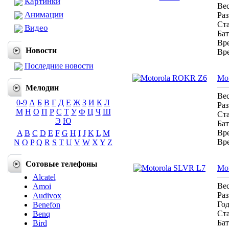
Картинки
Ве
Анимации
Ра
Ст
Видео
Бат
Вре
Новости
Вр
Последние новости
Mo
Мелодии
Ве
0-9
А
Б
В
Г
Д
Е
Ж
З
И
К
Л
Ра
М
Н
О
П
Р
С
Т
У
Ф
Ц
Ч
Ш
Ст
Э
Ю
Бат
Вре
A
B
C
D
E
F
G
H
I
J
K
L
M
Вр
N
O
P
Q
R
S
T
U
V
W
X
Y
Z
Сотовые телефоны
Mo
Alcatel
Ве
Amoi
Ра
Audivox
Го
Benefon
Ст
Benq
Бат
Bird