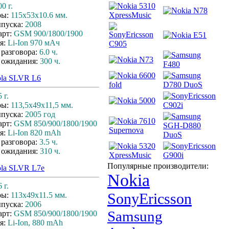
00 г.
ры:
115x53x10.6 мм.
ыпуска:
2008
арт:
GSM 900/1800/1900
я:
Li-Ion 970 мАч
 разговора:
6.0 ч.
 ожидания:
300 ч.
ola SLVR L6
 г.
ры:
113,5х49х11,5 мм.
ыпуска:
2005 год
арт:
GSM 850/900/1800/1900
я:
Li-Ion 820 mAh
 разговора:
3.5 ч.
 ожидания:
310 ч.
Популярные производители:
ola SLVR L7e
Nokia
 г.
SonyEricsson
ры:
113x49x11.5 мм.
ыпуска:
2006
Samsung
арт:
GSM 850/900/1800/1900
я:
Li-Ion, 880 mAh