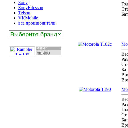
Sony
Го
SonyEricsson
Ст
Telson
Бат
VKMobile
все производители
Mot
Ве
Ра
Ст
Бат
Вре
Вр
Mot
Ве
Ра
Го
Ст
Бат
Вре