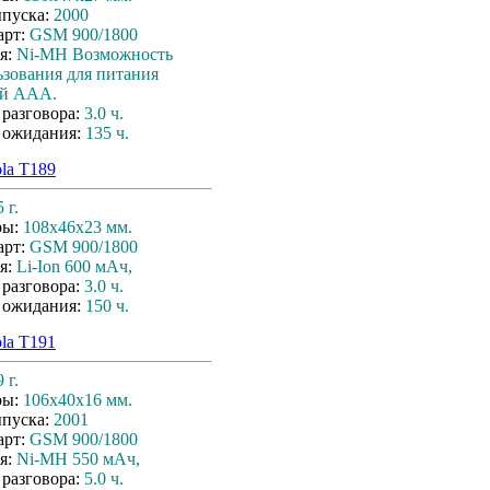
ыпуска:
2000
арт:
GSM 900/1800
я:
Ni-MH Возможность
ьзования для питания
ей ААА.
 разговора:
3.0 ч.
 ожидания:
135 ч.
la T189
 г.
ры:
108x46x23 мм.
арт:
GSM 900/1800
я:
Li-Ion 600 мАч,
 разговора:
3.0 ч.
 ожидания:
150 ч.
la T191
 г.
ры:
106x40x16 мм.
ыпуска:
2001
арт:
GSM 900/1800
я:
Ni-MH 550 мАч,
 разговора:
5.0 ч.