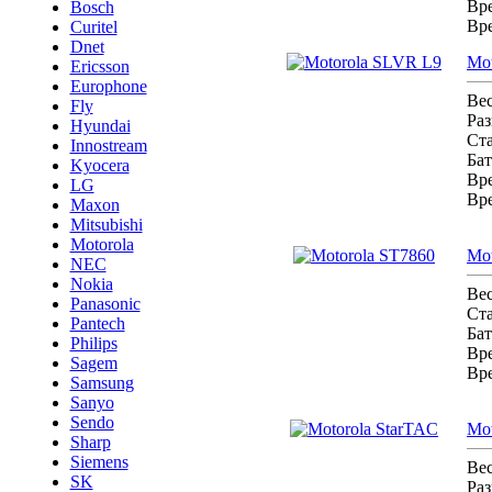
Вре
Bosch
Вр
Curitel
Dnet
Mo
Ericsson
Europhone
Ве
Fly
Ра
Hyundai
Ст
Innostream
Бат
Kyocera
Вре
LG
Вр
Maxon
Mitsubishi
Motorola
Mot
NEC
Nokia
Ве
Panasonic
Ст
Pantech
Бат
Philips
Вре
Sagem
Вр
Samsung
Sanyo
Sendo
Mot
Sharp
Siemens
Ве
SK
Ра