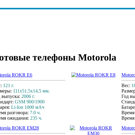
отовые телефоны Motorola
torola ROKR E6
Motor
с:
121 г.
Вес:
1
змеры:
111x51,5x14,5 мм.
Разме
д выпуска:
2006 г.
Год в
андарт:
GSM 900/1900
Станд
арея:
Li-Ion 1000 мАч
Батаре
мя разговора:
7.0 ч.
Время
емя ожидания:
235 ч.
Время
torola ROKR EM28
Motor