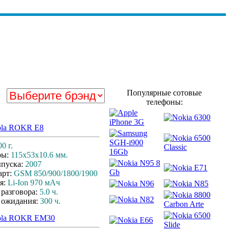
Популярные сотовые
телефоны:
ola ROKR E8
00 г.
ры:
115x53x10.6 мм.
ыпуска:
2007
арт:
GSM 850/900/1800/1900
я:
Li-Ion 970 мАч
 разговора:
5.0 ч.
 ожидания:
300 ч.
ola ROKR EM30