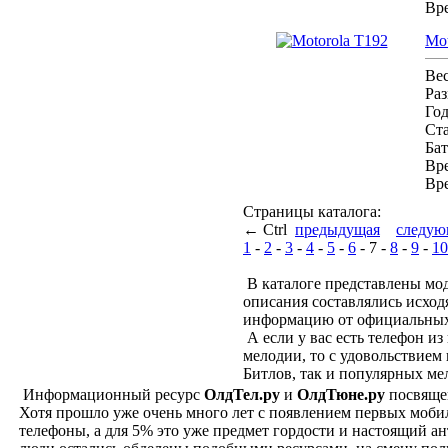
Вр
Mot
Ве
Ра
Го
Ст
Бат
Вре
Вр
Страницы каталога:
← Ctrl
предыдущая
следую
1
-
2
-
3
-
4
-
5
-
6
-
7
-
8
-
9
-
10
В каталоге представлены мо
описания составлялись исход
информацию от официальных
А если у вас есть телефон из
мелодии, то с удовольствие
Битлов, так и популярных ме
Информационный ресурс
ОлдТел.ру
и
ОлдТюне.ру
посвящен
Хотя прошло уже очень много лет с появлением первых мобил
телефоны, а для 5% это уже предмет гордости и настоящий а