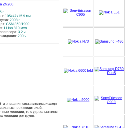
la ZN200
5 г.
ры:
105x47x15.9 мм.
пуска:
2008 г.
арт:
GSM 850/1900
ея:
Li-Ion 810 мАч
разговора:
3.2 ч.
 ожидания:
200 ч.
Эти описания составлялись исходя
циальных производителей.
личные мелодии, то с удовольствием
х мелодии рок групп.