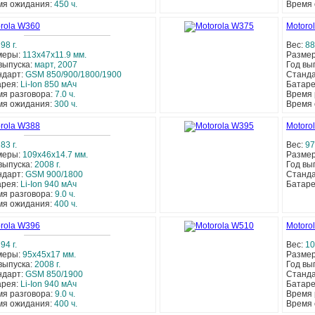
мя ожидания:
450 ч.
Время
rola W360
Motoro
:
98 г.
Вес:
88 
меры:
113x47x11.9 мм.
Разме
выпуска:
март, 2007
Год вы
ндарт:
GSM 850/900/1800/1900
Станд
арея:
Li-Ion 850 мАч
Батар
я разговора:
7.0 ч.
Время 
мя ожидания:
300 ч.
Время
rola W388
Motoro
:
83 г.
Вес:
97 
меры:
109x46x14.7 мм.
Разме
выпуска:
2008 г.
Год вы
ндарт:
GSM 900/1800
Станд
арея:
Li-Ion 940 мАч
Батар
я разговора:
9.0 ч.
мя ожидания:
400 ч.
rola W396
Motoro
:
94 г.
Вес:
10
меры:
95x45x17 мм.
Разме
выпуска:
2008 г.
Год вы
ндарт:
GSM 850/1900
Станд
арея:
Li-Ion 940 мАч
Батар
я разговора:
9.0 ч.
Время 
мя ожидания:
400 ч.
Время