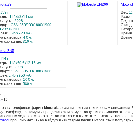
rola Z9
Motoro
:
139 г.
Вес:
11
меры:
114x53x14 мм.
Разме
выпуска:
2008 г
Год вы
ндарт:
GSM 850/900/1800/1900 +
Станд
PA 850/1900
Батар
арея:
Li-Ion 920 мАч
Время 
я разговора:
4.0 ч.
Время
мя ожидания:
310 ч.
rola ZN5
:
114 г.
меры:
118x50.5x12-16 мм.
выпуска:
2008 г
ндарт:
GSM 850/900/1800/1900
арея:
Li-Ion 950 мАч
я разговора:
10.0 ч.
мя ожидания:
580 ч.
rl →
2
-
13
сотовых телефонов фирмы
Motorola
с самым полным техническим описанием. 
ому телефону, поэтому мы предоставляем самую точную информацию от офи
тавленных моделей Motorola в этом каталоге и вы хотите закачать в него раз
талог
прошлых лет. В нем найдутся как старые песни Битлов, так и популярны