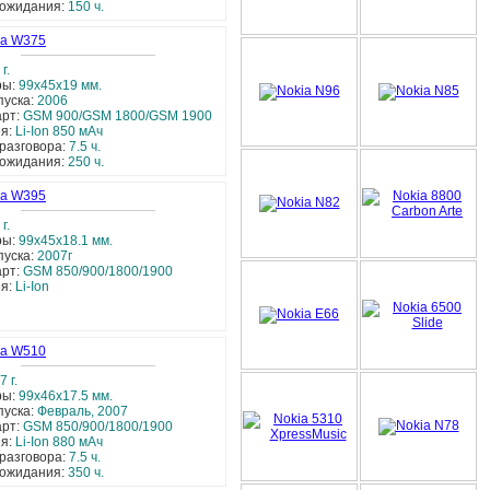
 ожидания:
150 ч.
la W375
г.
ры:
99x45x19 мм.
пуска:
2006
арт:
GSM 900/GSM 1800/GSM 1900
ея:
Li-Ion 850 мАч
разговора:
7.5 ч.
 ожидания:
250 ч.
la W395
г.
ры:
99x45x18.1 мм.
пуска:
2007г
арт:
GSM 850/900/1800/1900
ея:
Li-Ion
la W510
7 г.
ры:
99x46x17.5 мм.
пуска:
Февраль, 2007
арт:
GSM 850/900/1800/1900
ея:
Li-Ion 880 мАч
разговора:
7.5 ч.
 ожидания:
350 ч.