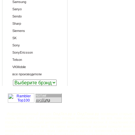
Samsung
Sanyo
Sendo
Sharp
Siemens
SK
Sony
SonyEricsson
Telson
VKMobile
все производители
Информационный ресурс
ОлдТел.ру
и
ОлдТюне.ру
посвящен старым с
очень много лет с появлением первых мобильников, но все таки боле
гордости и настоящий антиквариат повседневной жизни. К сожалению эт
полифонии пришли мп3, на смену монохромным экранам пришли много ц
информацию о них со своих сайтов дабы идти со временем. Мы возобн