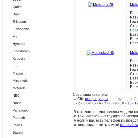
Moto
Curitel
Вес
Dnet
Раз
Год 
Ericsson
Ста
Europhone
HSD
Бат
Fly
Врем
Вре
Hyundai
Innostream
Moto
Kyocera
Вес
Раз
LG
Год 
Maxon
Ста
Бат
Mitsubishi
Врем
Вре
Motorola
Страницы каталога:
NEC
← Ctrl
предыдущая
следующая Ct
Nokia
1
-
2
-
3
-
4
-
5
-
6
-
7
-
8
-
9
-
10
-
11
-
1
Panasonic
В каталоге представлены модели 
из технической инструкции по кажд
Pantech
А если у вас есть телефон из предс
готовы предложить самый
полный ка
Philips
Sagem