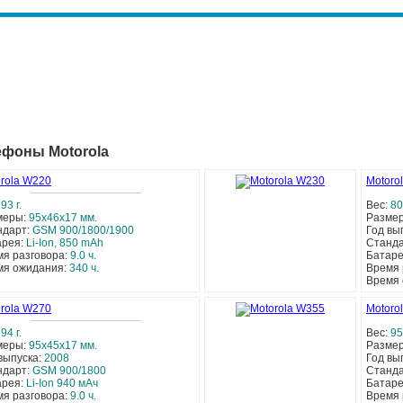
ефоны Motorola
rola W220
Motoro
:
93 г.
Вес:
80 
меры:
95x46x17 мм.
Разме
ндарт:
GSM 900/1800/1900
Год вы
арея:
Li-Ion, 850 mAh
Станд
я разговора:
9.0 ч.
Батар
мя ожидания:
340 ч.
Время 
Время
rola W270
Motoro
:
94 г.
Вес:
95 
меры:
95x45x17 мм.
Разме
выпуска:
2008
Год вы
ндарт:
GSM 900/1800
Станд
арея:
Li-Ion 940 мАч
Батар
я разговора:
9.0 ч.
Время 