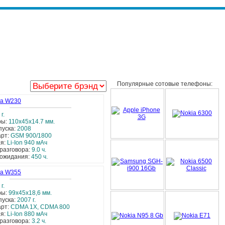
Популярные сотовые телефоны:
la W230
г.
ры:
110x45x14.7 мм.
пуска:
2008
арт:
GSM 900/1800
ея:
Li-Ion 940 мАч
разговора:
9.0 ч.
 ожидания:
450 ч.
la W355
г.
ры:
99x45x18,6 мм.
пуска:
2007 г.
арт:
CDMA 1Х, CDMA 800
ея:
Li-Ion 880 мАч
разговора:
3.2 ч.