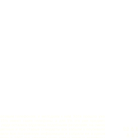
отовым телефонам, и мелодиям к ним. Хотя прошло уже
е 15% имеют такие телефоны, а для 5% это уже предмет
и люди остались обделены подобными ресурсами, на смену
0-9
А
ветные и про старые стандарты все забыли у поубивали
овили всю потерянную информацию и собрали ее в одном
A
B