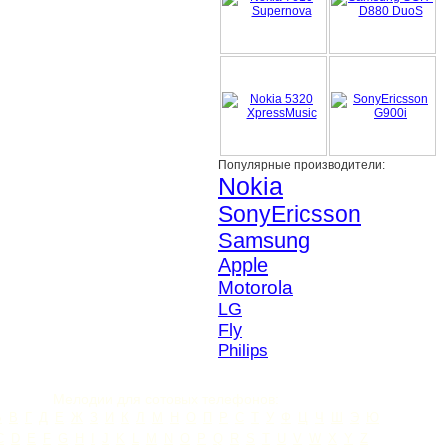
Популярные производители:
Nokia
SonyEricsson
Samsung
Apple
Motorola
LG
Fly
Philips
Мелодии для сотовых телефонов:
Б
В
Г
Д
Е
Ж
З
И
К
Л
М
Н
О
П
Р
С
Т
У
Ф
Ц
Ч
Ш
Э
Ю
C
D
E
F
G
H
I
J
K
L
M
N
O
P
Q
R
S
T
U
V
W
X
Y
Z