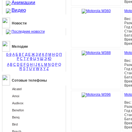
Анимации
Вре
Видео
Moto
Вес
Раз
Новости
Год 
Ста
Последние новости
Бат
Врем
Вре
Мелодии
Moto
0-9
А
Б
В
Г
Д
Е
Ж
З
И
К
Л
М
Н
О
П
Р
С
Т
У
Ф
Ц
Ч
Ш
Э
Ю
Вес
A
B
C
D
E
F
G
H
I
J
K
L
M
N
O
P
Q
Раз
R
S
T
U
V
W
X
Y
Z
Год 
Ста
Бат
Сотовые телефоны
Врем
Вре
Alcatel
Moto
Amoi
Вес
Audivox
Раз
Benefon
Год 
Ста
Benq
Бат
Врем
Bird
Вре
Bosch