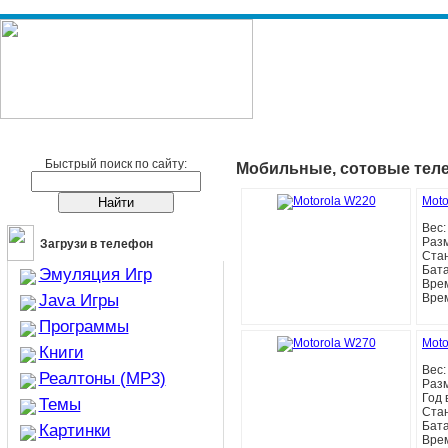
Сотовые телефоны
Сотовые телефоны Motorola
Быстрый поиск по сайту:
Мобильные, сотовые тел
Moto
Вес
Раз
Загрузи в телефон
Ста
Бат
Эмуляция Игр
Врем
Java Игры
Вре
Программы
Moto
Книги
Вес
Реалтоны (MP3)
Раз
Год 
Темы
Ста
Бат
Картинки
Врем