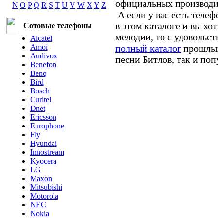
официальных производи
N
O
P
Q
R
S
T
U
V
W
X
Y
Z
А если у вас есть теле
в этом каталоге и вы хо
Сотовые телефоны
мелодии, то с удовольс
Alcatel
Amoi
полный каталог
прошлых 
Audivox
песни Битлов, так и по
Benefon
Benq
Bird
Bosch
Curitel
Dnet
Ericsson
Europhone
Fly
Hyundai
Innostream
Kyocera
LG
Maxon
Mitsubishi
Motorola
NEC
Nokia