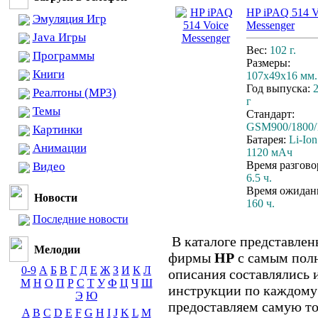
HP iPAQ 514 V
Эмуляция Игр
Messenger
Java Игры
Вес:
102 г.
Программы
Размеры:
Книги
107x49x16 мм.
Год выпуска:
Реалтоны (MP3)
г
Темы
Стандарт:
GSM900/1800/
Картинки
Батарея:
Li-Ion
Анимации
1120 мАч
Время разгово
Видео
6.5 ч.
Время ожидан
Новости
160 ч.
Последние новости
В каталоге представлен
Мелодии
фирмы
HP
с самым пол
0-9
А
Б
В
Г
Д
Е
Ж
З
И
К
Л
описания составлялись 
М
Н
О
П
Р
С
Т
У
Ф
Ц
Ч
Ш
инструкции по каждому
Э
Ю
предоставляем самую т
A
B
C
D
E
F
G
H
I
J
K
L
M