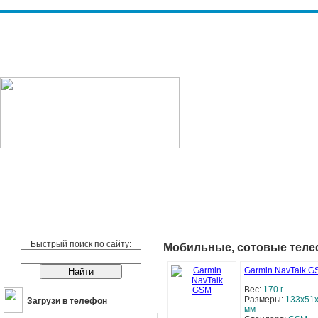
Сотовые телефоны
Сотовые телефоны GARMIN
Быстрый поиск по сайту:
Мобильные, сотовые тел
Garmin NavTalk G
Вес:
170 г.
Размеры:
133x51
Загрузи в телефон
мм.