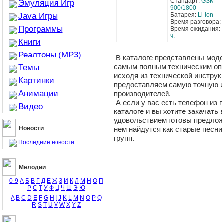
Стандарт:
GSM
Эмуляция Игр
900/1800
Java Игры
Батарея:
Li-Ion
Время разговора:
Программы
Время ожидания:
ч.
Книги
Реалтоны (MP3)
В каталоге представлены мод
самым полным техническим оп
Темы
исходя из технической инстру
Картинки
предоставляем самую точную
Анимации
производителей.
А если у вас есть телефон из
Видео
каталоге и вы хотите закачать 
удовольствием готовы предло
Новости
нем найдутся как старые песни
групп.
Последние новости
Мелодии
0-9
А
Б
В
Г
Д
Е
Ж
З
И
К
Л
М
Н
О
П
Р
С
Т
У
Ф
Ц
Ч
Ш
Э
Ю
A
B
C
D
E
F
G
H
I
J
K
L
M
N
O
P
Q
R
S
T
U
V
W
X
Y
Z