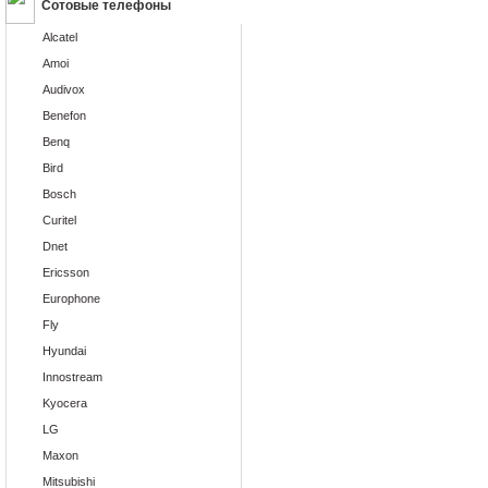
Сотовые телефоны
Alcatel
Amoi
Audivox
Benefon
Benq
Bird
Bosch
Curitel
Dnet
Ericsson
Europhone
Fly
Hyundai
Innostream
Kyocera
LG
Maxon
Mitsubishi