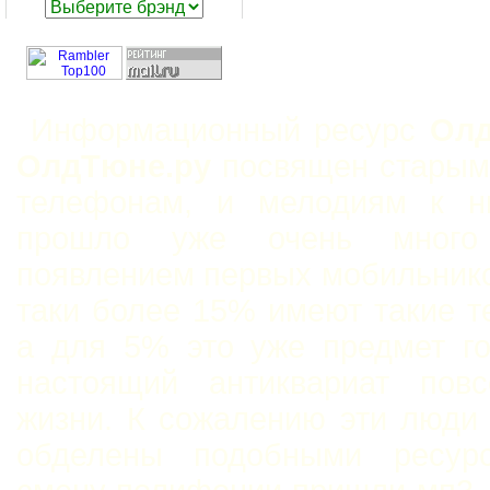
Информационный ресурс
Олд
ОлдТюне.ру
посвящен старым
телефонам, и мелодиям к н
прошло уже очень мног
появлением первых мобильнико
таки более 15% имеют такие 
а для 5% это уже предмет го
настоящий антиквариат повс
жизни. К сожалению эти люди
обделены подобными ресур