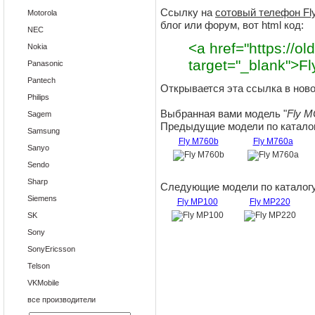
Ссылку на
сотовый телефон Fl
Motorola
блог или форум, вот html код:
NEC
<a href="https://old
Nokia
target="_blank">F
Panasonic
Pantech
Открывается эта ссылка в ново
Philips
Выбранная вами модель "
Fly M
Sagem
Предыдущие модели по каталог
Samsung
Fly M760b
Fly M760a
Sanyo
Sendo
Sharp
Следующие модели по каталогу
Siemens
Fly MP100
Fly MP220
SK
Sony
SonyEricsson
Telson
VKMobile
все производители