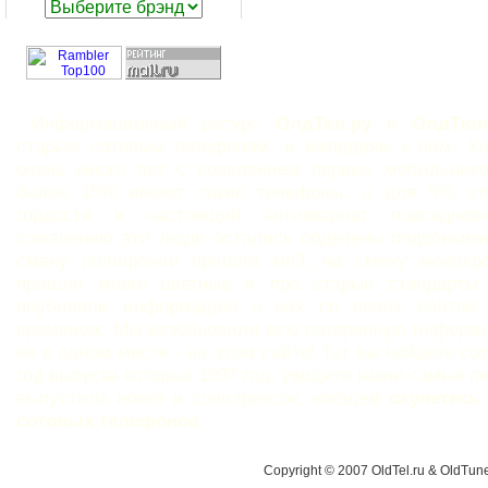
Информационный ресурс
ОлдТел.ру
и
ОлдТюн
старым сотовым телефонам, и мелодиям к ним. Х
очень много лет с появлением первых мобильнико
более 15% имеют такие телефоны, а для 5% эт
гордости и настоящий антиквариат повседне
сожалению эти люди остались обделены подобными
смену полифонии пришли мп3, на смену монохр
пришли много цветные и про старые стандарты
поубивали информацию о них со своих сайтов
временем. Мы возобновили всю потерянную информ
ее в одном месте - на этом сайте! Тут вы найдете с
год выпуска которых 1997 год, увидите какие самые 
выпустила нокия и сониэриксон, вобщем
окунетесь
сотовых телефонов
.
Copyright © 2007 OldTel.ru & OldTu