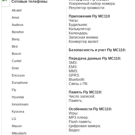
Сотовые телефоны
Ускоренный набор номера:
Регулятор громкости:
Alcatel
Приложения Fly MC110
Amoi
Часы:
Будильник:
Audivox
Калькулятор:
Benefon
Календарь:
Записная книжка:
Benq
Конвертер валют:
Bird
Безопасность и учет Fly MC110:
Bosch
Передача данных Fly MC110:
Curitel
SMS:
EMS:
Dnet
MMS:
GPRS:
Ericsson
Bluetooth:
Europhone
Связь с ПК:
Fly
Память Fly MC110:
Число записей:
Hyundai
Память:
Innostream
Особенности Fly MC110:
Kyocera
Игры:
MP3 плеер:
LG
Flash память:
Цифровая камера:
Maxon
Видео:
Mitsubishi