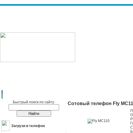
Сотовые телефоны
Fly
Fly MC110
Быстрый поиск по сайту:
Сотовый телефон Fly MC1
П
О
Р
Г
Загрузи в телефон
С
Б