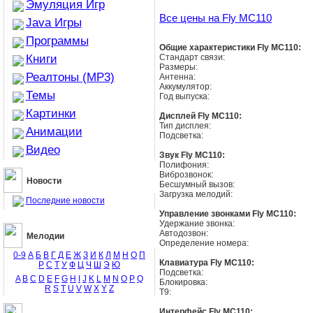
Эмуляция Игр
Все цены на Fly MC110
Java Игры
Программы
Общие характеристики Fly MC110:
Книги
Стандарт связи:
Размеры:
Реалтоны (MP3)
Антенна:
Аккумулятор:
Темы
Год выпуска:
Картинки
Дисплей Fly MC110:
Тип дисплея:
Анимации
Подсветка:
Видео
Звук Fly MC110:
Полифония:
Виброзвонок:
Новости
Бесшумный вызов:
Загрузка мелодий:
Последние новости
Управление звонками Fly MC110:
Удержание звонка:
Автодозвон:
Мелодии
Определение номера:
0-9
А
Б
В
Г
Д
Е
Ж
З
И
К
Л
М
Н
О
П
Клавиатура Fly MC110:
Р
С
Т
У
Ф
Ц
Ч
Ш
Э
Ю
Подсветка:
A
B
C
D
E
F
G
H
I
J
K
L
M
N
O
P
Q
Блокировка:
R
S
T
U
V
W
X
Y
Z
T9:
Интерфейс Fly MC110: