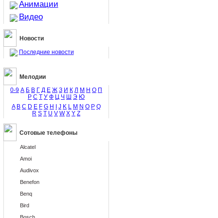
Анимации
Видео
Новости
Последние новости
Мелодии
0-9
А
Б
В
Г
Д
Е
Ж
З
И
К
Л
М
Н
О
П
Р
С
Т
У
Ф
Ц
Ч
Ш
Э
Ю
A
B
C
D
E
F
G
H
I
J
K
L
M
N
O
P
Q
R
S
T
U
V
W
X
Y
Z
Сотовые телефоны
Alcatel
Amoi
Audivox
Benefon
Benq
Bird
Bosch