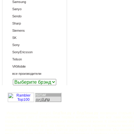
Samsung
Sanyo
Sendo
Sharp
Siemens
SK
Sony
SonyEricsson
Telson
VKMobile
все производители
Информационный ресурс
ОлдТел.ру
и
ОлдТюне.ру
посвящен старым с
очень много лет с появлением первых мобильников, но все таки боле
гордости и настоящий антиквариат повседневной жизни. К сожалению эт
полифонии пришли мп3, на смену монохромным экранам пришли много ц
информацию о них со своих сайтов дабы идти со временем. Мы возобн