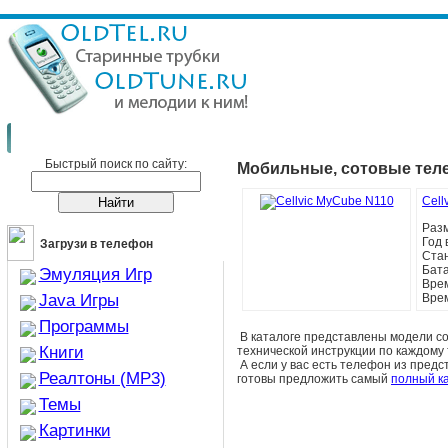
Сотовые телефоны
Сотовые телефоны Cellvic
Быстрый поиск по сайту:
Мобильные, сотовые теле
Cell
Раз
Год 
Загрузи в телефон
Ста
Бат
Эмуляция Игр
Врем
Java Игры
Вре
Программы
В каталоге представлены модели 
Книги
технической инструкции по каждом
А если у вас есть телефон из предст
Реалтоны (MP3)
готовы предложить самый
полный к
Темы
Картинки