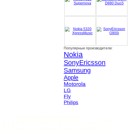
Популярные производители:
Nokia
SonyEricsson
Samsung
Apple
Motorola
LG
Fly
Philips
Мелодии для сотовых телефонов:
Б
В
Г
Д
Е
Ж
З
И
К
Л
М
Н
О
П
Р
С
Т
У
Ф
Ц
Ч
Ш
Э
Ю
C
D
E
F
G
H
I
J
K
L
M
N
O
P
Q
R
S
T
U
V
W
X
Y
Z