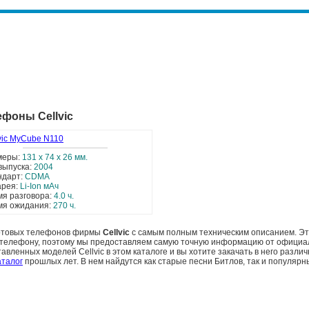
фоны Cellvic
vic MyCube N110
меры:
131 x 74 x 26 мм.
выпуска:
2004
ндарт:
CDMA
арея:
Li-Ion мАч
я разговора:
4.0 ч.
мя ожидания:
270 ч.
сотовых телефонов фирмы
Cellvic
с самым полным техническим описанием. Эт
у телефону, поэтому мы предоставляем самую точную информацию от официа
авленных моделей Cellvic в этом каталоге и вы хотите закачать в него разли
аталог
прошлых лет. В нем найдутся как старые песни Битлов, так и популярн