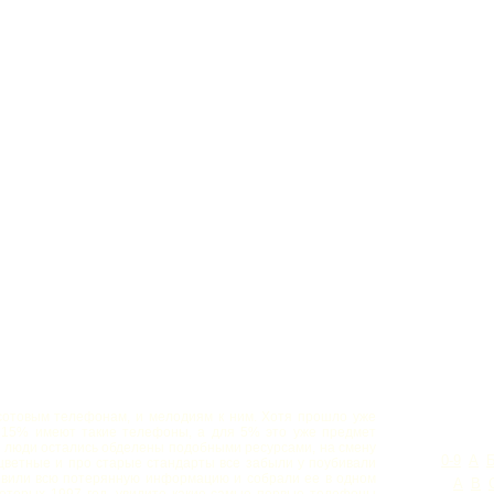
отовым телефонам, и мелодиям к ним. Хотя прошло уже
е 15% имеют такие телефоны, а для 5% это уже предмет
и люди остались обделены подобными ресурсами, на смену
0-9
А
ветные и про старые стандарты все забыли у поубивали
овили всю потерянную информацию и собрали ее в одном
A
B